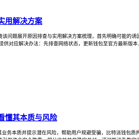
实用解决方案
绕该问题展开原因排查与实用解决方案梳理，首先明确可能的诱
提供对应解决办法：先排查网络状态，更新钱包至官方最新版本，
看懂其本质与风险
解其业务本质并提示潜在风险，帮助用户规避受骗，比特派钱包质