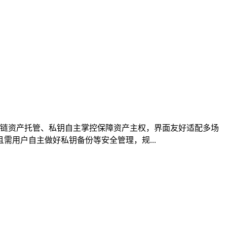
多链资产托管、私钥自主掌控保障资产主权，界面友好适配多场
用户自主做好私钥备份等安全管理，规...