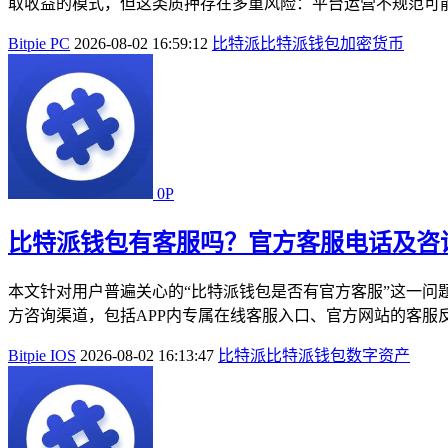
取收益的模式，但这类质押存在多重风险：平台运营不规范可能
Bitpie PC
2026-08-02 16:59:12
比特派
比特派钱包
加密货币
0P
比特派钱包有客服吗？官方客服电话及咨
本文针对用户普遍关心的“比特派钱包是否有官方客服”这一
方咨询渠道，包括APP内专属在线客服入口、官方网站的客服
Bitpie IOS
2026-08-02 16:13:47
比特派
比特派钱包
数字资产