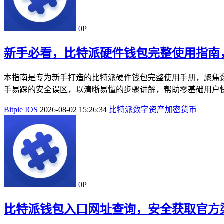
0P
新手必看，比特派硬件钱包完整使用指南
本指南是专为新手打造的比特派硬件钱包完整使用手册，聚焦
手易踩的安全误区，以清晰易懂的步骤讲解，帮助零基础用户快
Bitpie IOS
2026-08-02 15:26:34
比特派
数字资产
加密货币
0P
比特派钱包入口网址查询，安全获取官方