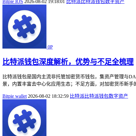
Bitpie IOS
2026-08-02 19:18:01
比特派
比特派钱包
数字资产
0P
比特派钱包深度解析，优势与不足全梳理
比特派钱包是国内主流非托管加密货币钱包，集资产管理与DA
景，内置丰富去中心化应用生态；不足方面，对加密货币新手的
Bitpie wallet
2026-08-02 18:32:59
比特派
比特派钱包
数字资产