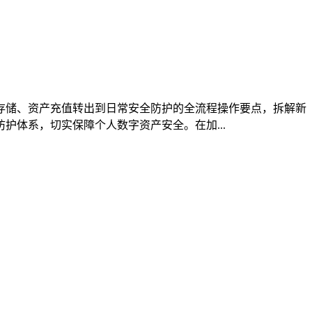
存储、资产充值转出到日常安全防护的全流程操作要点，拆解新
体系，切实保障个人数字资产安全。在加...