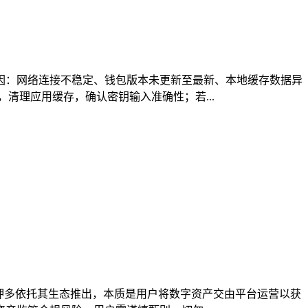
因：网络连接不稳定、钱包版本未更新至最新、本地缓存数据异
清理应用缓存，确认密钥输入准确性；若...
押多依托其生态推出，本质是用户将数字资产交由平台运营以获