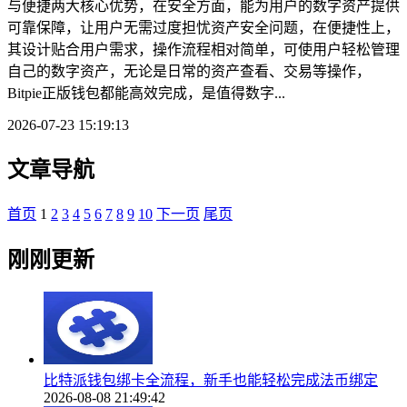
与便捷两大核心优势，在安全方面，能为用户的数字资产提供
可靠保障，让用户无需过度担忧资产安全问题，在便捷性上，
其设计贴合用户需求，操作流程相对简单，可使用户轻松管理
自己的数字资产，无论是日常的资产查看、交易等操作，
Bitpie正版钱包都能高效完成，是值得数字...
2026-07-23 15:19:13
文章导航
首页
1
2
3
4
5
6
7
8
9
10
下一页
尾页
刚刚更新
比特派钱包绑卡全流程，新手也能轻松完成法币绑定
2026-08-08 21:49:42