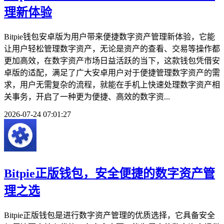
理新体验
Bitpie钱包安卓版为用户带来便捷数字资产管理新体验，它能
让用户轻松管理数字资产，无论是资产的查看、交易等操作都
更加高效，在数字资产市场日益活跃的当下，这款钱包凭借安
卓版的适配，满足了广大安卓用户对于便捷管理数字资产的需
求，用户无需复杂的流程，就能在手机上快速处理数字资产相
关事务，开启了一种更为便捷、高效的数字资...
2026-07-24 07:01:27
Bitpie正版钱包，安全便捷的数字资产管
理之选
Bitpie正版钱包是进行数字资产管理的优质选择，它具备安全