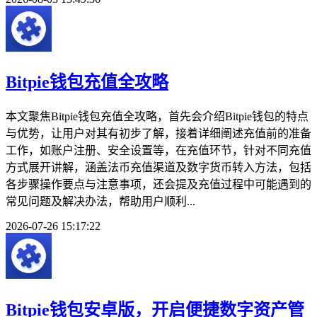
Bitpie钱包充值全攻略
本文聚焦Bitpie钱包充值全攻略，首先会介绍Bitpie钱包的特点
与优势，让用户对其有初步了解，接着详细阐述充值前的准备
工作，如账户注册、安全设置等，在充值环节，针对不同充值
方式展开讲解，涵盖法币充值渠道及数字货币转入方法，包括
各步骤操作要点与注意事项，还会提及充值过程中可能遇到的
常见问题及解决办法，帮助用户顺利...
2026-07-26 15:17:22
Bitpie钱包安卓版，开启便捷数字资产管