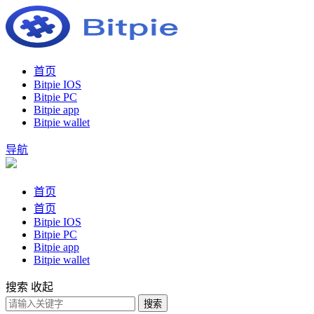
首页
Bitpie IOS
Bitpie PC
Bitpie app
Bitpie wallet
导航
首页
首页
Bitpie IOS
Bitpie PC
Bitpie app
Bitpie wallet
搜索
收起
搜索