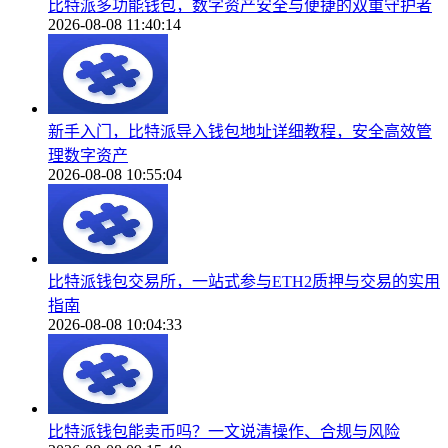
比特派多功能钱包，数字资产安全与便捷的双重守护者
2026-08-08 11:40:14
新手入门，比特派导入钱包地址详细教程，安全高效管
理数字资产
2026-08-08 10:55:04
比特派钱包交易所，一站式参与ETH2质押与交易的实用
指南
2026-08-08 10:04:33
比特派钱包能卖币吗？一文说清操作、合规与风险