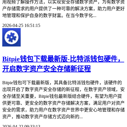
用视频了解操作方法，以实现安全存储数字资产，为有数字资
产存储需求的用户提供了一种可靠的解决方案，助力用户更好
地管理和保护自身的数字财富。在当今数字化...
2026-04-25 16:51:15
Bitpie钱包下载最新版-比特派钱包硬件，
开启数字资产安全存储新征程
Bitpie钱包可下载最新版，其具备比特派钱包硬件，该硬件的
出现开启了数字资产安全存储的新征程，在数字资产领域，安
全存储至关重要，Bitpie钱包最新版结合硬件，有望为用户提
供更可靠、更安全的数字资产存储解决方案，满足用户对资产
安全的需求，助力用户在数字资产世界中更安心地管理和存储
资产，推动数字资产存储方式迈向新的...
2026-04-22 09:33:13