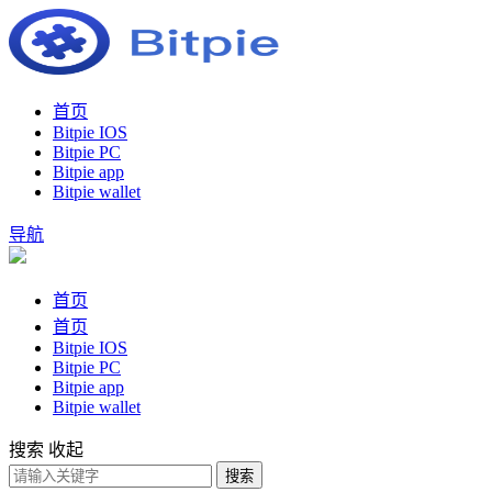
首页
Bitpie IOS
Bitpie PC
Bitpie app
Bitpie wallet
导航
首页
首页
Bitpie IOS
Bitpie PC
Bitpie app
Bitpie wallet
搜索
收起
搜索