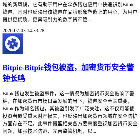
域的新风貌，它有助于用户在众多钱包应用中快速识别Bitpie
钱包，同时也反映出该钱包在品牌形象塑造上的用心，为用户
提供更优质、更具吸引力的数字资产管...
2026-07-03 14:33:28
Bitpie-Bitpie钱包被盗，加密货币安全警
钟长鸣
Bitpie钱包发生被盗事件，这一情况为加密货币安全敲响了警
钟，在加密货币市场日益发展的当下，钱包安全至关重要，
Bitpie作为知名钱包，其被盗引发了广泛关注，这不仅可能使
投资者遭受重大财产损失，也反映出加密货币领域在安全防护
方面存在不足，此事件提醒相关各方要高度重视加密货币安全
问题，加强技术防范、完善监管机制，以...