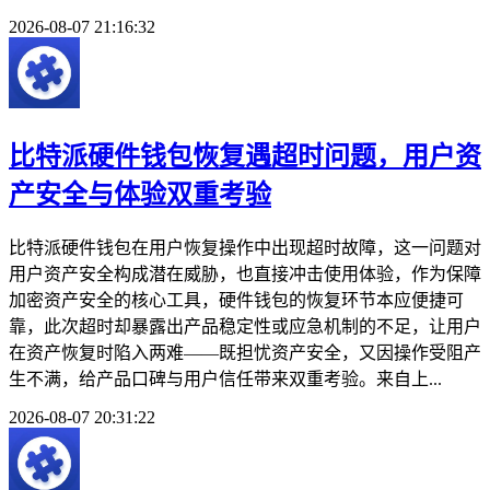
2026-08-07 21:16:32
比特派硬件钱包恢复遇超时问题，用户资
产安全与体验双重考验
比特派硬件钱包在用户恢复操作中出现超时故障，这一问题对
用户资产安全构成潜在威胁，也直接冲击使用体验，作为保障
加密资产安全的核心工具，硬件钱包的恢复环节本应便捷可
靠，此次超时却暴露出产品稳定性或应急机制的不足，让用户
在资产恢复时陷入两难——既担忧资产安全，又因操作受阻产
生不满，给产品口碑与用户信任带来双重考验。来自上...
2026-08-07 20:31:22