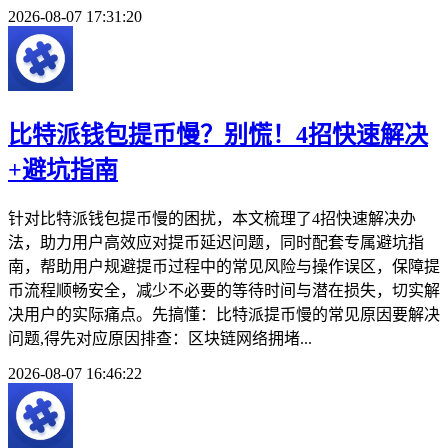
2026-08-07 17:31:20
比特派钱包提币慢？别慌！4招快速解决
+避坑指南
针对比特派钱包提币慢的困扰，本文梳理了4招快速解决办
法，助力用户高效应对提币延迟问题，同时配套专属避坑指
南，帮助用户规避提币过程中的常见风险与操作误区，保障提
币流程顺畅安全，减少不必要的等待时间与潜在损失，切实解
决用户的实际痛点。先搞懂：比特派提币慢的常见原因要解决
问题,得先对应原因排查：区块链网络拥堵...
2026-08-07 16:46:22