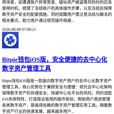
用场景，如遭遇账户异常登录、疑似资产被盗等风险时的应急
使用时机，梳理了冻结账户的具体操作步骤，以及冻结后保障
数字资产安全的配套措施，同时提醒用户需注意冻结与解冻的
相关要点，助力用户通过规范操作规避...
2026-08-08 07:00:21
Bitpie钱包iOS版，安全便捷的去中心化
数字资产管理工具
Bitpie钱包iOS版是一款面向数字资产用户的去中心化数字资产
管理工具，核心优势在于兼顾安全与便捷：依托去中心化架构
保障数字资产的存储安全，规避中心化平台的风险；同时适配
iOS系统特性，打造简洁易用的操作体验，帮助用户高效管理
各类数字资产，是值得信赖的数字资产管理实用工具。随着数
字资产行业的快速发展，越来越多用户...