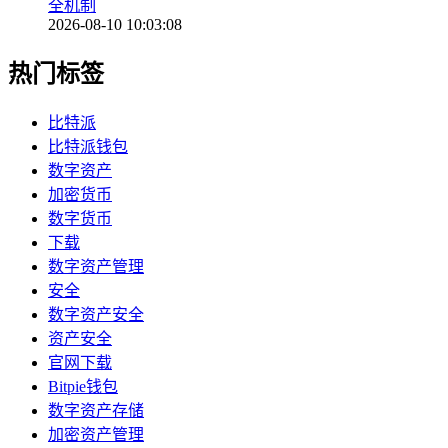
全机制
2026-08-10 10:03:08
热门标签
比特派
比特派钱包
数字资产
加密货币
数字货币
下载
数字资产管理
安全
数字资产安全
资产安全
官网下载
Bitpie钱包
数字资产存储
加密资产管理