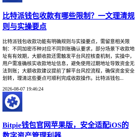
比特派钱包收款有哪些限制？一文理清规
则与实操要点
比特派钱包收款功能有明确规则与实操要点，需留意相关限
制：不同加密币种对应不同到账确认要求，部分场景下收款地
址有有效期，大额收款还需触发平台风控核查机制，实操中，
用户需准确核实收款地址信息，避免使用过期地址导致资金无
法到账；大额收款建议提前了解平台风控流程，确保资金安全
划转，理清这些要点可顺利完成收款操作。比特派钱包...
2026-08-07 19:46:24
Bitpie钱包官网苹果版，安全适配iOS的
数字资产管理利器