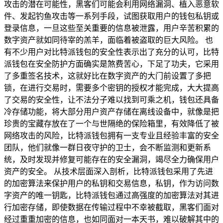
攻击的潜在可能性，黑客们可能会利用网络漏洞、植入恶意软
件、发起钓鱼攻击等一系列手段，试图获取用户的钱包私钥或
登录信息，一旦这些至关重要的信息被泄露，用户辛苦积累的
数字资产就如同待宰的羔羊，面临着被盗取的巨大风险。 也
有不少用户对比特派钱包的安全性表示出了充分的认可，比特
派钱包在安全防护方面确实是煞费苦心，下足了功夫，它采用
了多重签名技术，这就好比在数字资产的大门前设置了多把
锁，在进行交易时，需要多个密钥的授权才能完成，大大提高
了交易的安全性，让不法分子难以找到可乘之机，钱包还具备
冷存储功能，将大部分用户资产存储在离线设备中，就像是把
珍贵的宝藏存放在了一个与世隔绝的保险箱里，有效降低了被
网络攻击的风险，比特派钱包拥有一支专业且经验丰富的安全
团队，他们就像一群日夜守护的卫士，会不断监测和更新系
统，及时发现并修复可能存在的安全漏洞，竭尽全力确保用户
资产的安全。 从技术层面深入剖析，比特派钱包采用了先进
的加密算法来保护用户的私钥和交易信息，私钥，作为访问数
字资产的唯一钥匙，比特派钱包通过高强度的加密算法对其进
行加密存储，即使数据在传输过程中不幸被截取，黑客们面对
经过重重加密的信息，也如同面对一本天书，难以破解其中的