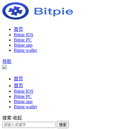
首页
Bitpie IOS
Bitpie PC
Bitpie app
Bitpie wallet
导航
首页
首页
Bitpie IOS
Bitpie PC
Bitpie app
Bitpie wallet
搜索
收起
搜索