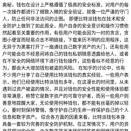
奥秘，钱包在设计上严格遵循了极高的安全标准，对用户的每
一次操作都进行了细致入微的安全验证，就像一位严谨的守门
人，防止任何非法访问的企图。 即便比特派钱包在技术和安
全防护上做到了如此周全，用户自身的安全意识和操作习惯依
然起着至关重要的作用，有些用户可能会因为一时的贪念，贪
图小便宜而轻易点击不明链接，下载来历不明的应用程序，这
无异于为黑客打开了一扇通往自己数字资产的大门，还有些用
户可能会在不经意间将自己的钱包私钥随意透露给他人，或者
在不安全的网络环境下进行钱包操作，这些看似不经意的行
为，都会大大增加钱包被盗的风险。 在知乎的讨论中，也有
不少用户分享了自己使用比特派钱包的真实经验，一些用户表
示，他们已经使用比特派钱包多年，在这漫长的时间里，从未
遇到过资产被盗的情况，并且对钱包的安全性能和使用体验都
非常满意，称赞它是数字资产的可靠守护者，而另一些用户则
善意地提醒大家，无论使用何种钱包，都不能有丝毫的掉以轻
心，要时刻保持警惕，像守护自己的生命一样保护自己的个人
信息和数字资产。 综合各方面的因素来看，比特派钱包本身
具备一套较为完善的安全防护机制，在正常情况下，用户的资