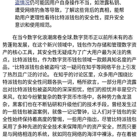
盗情况
仍可能因用户自身操作不当，如泄露私钥、
遭受网络钓鱼等导致，了解这些背后的真相，能帮
助用户更理性看待比特派钱包的安全性，提升安全
意识和使用规范。
在当今数字化浪潮席卷全球,数字货币正以前所未有的态
势蓬勃发展，在这个新兴领域中，钱包作为存储和管理数字资
产的核心工具，其安全性无疑成为了广大用户最为关注的焦
点，比特派钱包，作为数字货币钱包领域一款颇具知名度的产
品，“比特派钱包会被盗吗”这一疑问在知乎等网络平台上引发
了热烈且广泛的讨论。 在知乎的讨论区里，众多用户围绕比
特派钱包的安全性问题各执一词，畅所欲言，一部分用户流露
出对比特派钱包被盗风险的深深担忧，他们的担忧并非是空穴
来风，在如今纷繁复杂的数字货币市场中，各种势力鱼龙混
杂，黑客们也在不断钻研和升级他们的技术手段，曾经发生过
的一些钱包被盗案例，就像一记记警钟，让人们对于钱包的安
全性始终保持着高度的警惕，一些用户指出，尽管比特派钱包
采用了多种先进的安全技术来保障用户的资产安全，然而只要
是与网络相连的系统，就如同在网络的海洋中裸泳，存在着被