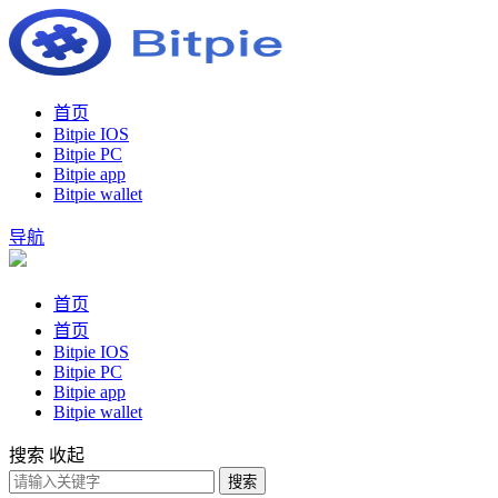
首页
Bitpie IOS
Bitpie PC
Bitpie app
Bitpie wallet
导航
首页
首页
Bitpie IOS
Bitpie PC
Bitpie app
Bitpie wallet
搜索
收起
搜索