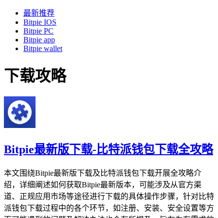
最新推荐
Bitpie IOS
Bitpie PC
Bitpie app
Bitpie wallet
下载攻略
Bitpie最新版下载-比特派钱包下载全攻略
本文围绕Bitpie最新版下载及比特派钱包下载开展全攻略介
绍，详细阐述如何获取Bitpie最新版本，可能涉及从官方渠
道、正规应用市场等途径进行下载的具体操作步骤，针对比特
派钱包下载过程中的各个环节，如注册、安装、安全设置等方