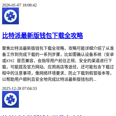
2026-01-07 18:08:42
比特派最新版钱包下载全攻略
聚焦比特派最新版钱包下载全攻略，攻略可能详细介绍了从准
备工作到完成下载的一系列步骤，比如需确认设备系统（安卓
或iOS）是否兼容，会指导用户前往正规、安全的渠道进行下
载，可能提及官方网站、应用商店等途径，还可能包含下载过
程中的注意事项，像网络环境要求、防止下载到假冒版本等，
以帮助用户顺利且安全地完成比特派最新版钱包的...
2025-12-28 07:04:33