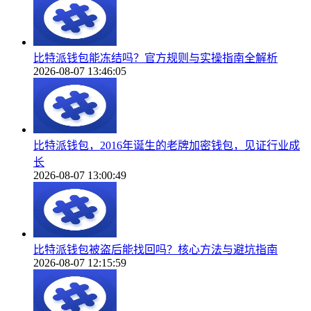
比特派钱包能冻结吗？官方规则与实操指南全解析
2026-08-07 13:46:05
比特派钱包，2016年诞生的老牌加密钱包，见证行业成
长
2026-08-07 13:00:49
比特派钱包被盗后能找回吗？核心方法与避坑指南
2026-08-07 12:15:59