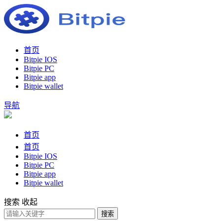
首页
Bitpie IOS
Bitpie PC
Bitpie app
Bitpie wallet
导航
首页
首页
Bitpie IOS
Bitpie PC
Bitpie app
Bitpie wallet
搜索
收起
搜索