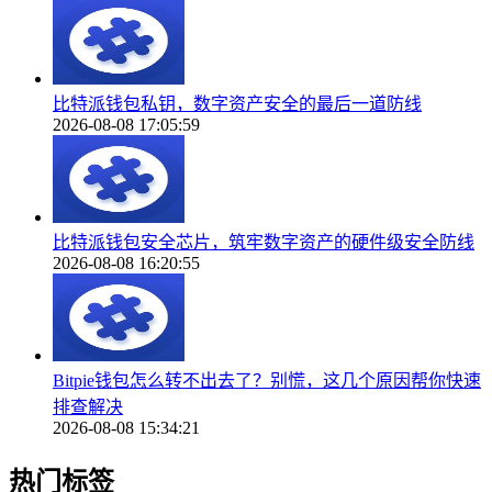
比特派钱包私钥，数字资产安全的最后一道防线
2026-08-08 17:05:59
比特派钱包安全芯片，筑牢数字资产的硬件级安全防线
2026-08-08 16:20:55
Bitpie钱包怎么转不出去了？别慌，这几个原因帮你快速
排查解决
2026-08-08 15:34:21
热门标签