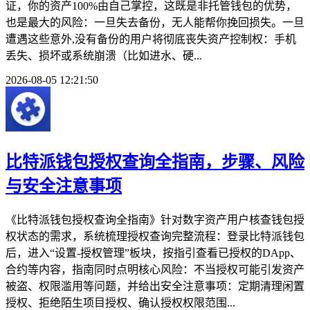
证，你的资产100%由自己掌控，这既是非托管钱包的优势，
也是最大的风险：一旦失去备份，无人能帮你挽回损失。一旦
遭遇这些意外,没有备份的用户将彻底丧失资产控制权：手机
丢失、损坏或系统崩溃（比如进水、硬...
2026-08-05 12:21:50
比特派钱包授权查询全指南，步骤、风险
与安全注意事项
《比特派钱包授权查询全指南》针对数字资产用户核查钱包授
权状态的需求，系统梳理授权查询完整流程：登录比特派钱包
后，进入“设置-授权管理”板块，按指引查看已授权的DApp、
合约等内容，指南同时点明核心风险：不当授权可能引发资产
被盗、权限滥用等问题，并给出安全注意事项：定期清理闲置
授权、拒绝陌生项目授权、确认授权权限范围...