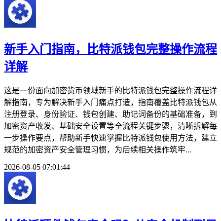
新手入门指南，比特派钱包完整操作流程
详解
这是一份面向加密货币领域新手的比特派钱包完整操作流程详
解指南，专为解决新手入门痛点打造，指南覆盖比特派钱包从
注册登录、身份验证、钱包创建、助记词备份的基础准备，到
加密资产收发、基础安全设置等全流程关键步骤，清晰拆解每
一步操作要点，帮助新手快速掌握比特派钱包使用方法，建立
规范的加密资产安全管理习惯，为后续相关操作筑牢...
2026-08-05 07:01:44