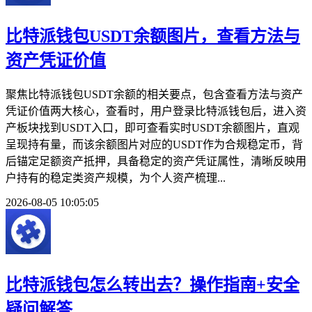
比特派钱包USDT余额图片，查看方法与
资产凭证价值
聚焦比特派钱包USDT余额的相关要点，包含查看方法与资产
凭证价值两大核心，查看时，用户登录比特派钱包后，进入资
产板块找到USDT入口，即可查看实时USDT余额图片，直观
呈现持有量，而该余额图片对应的USDT作为合规稳定币，背
后锚定足额资产抵押，具备稳定的资产凭证属性，清晰反映用
户持有的稳定类资产规模，为个人资产梳理...
2026-08-05 10:05:05
比特派钱包怎么转出去？操作指南+安全
疑问解答