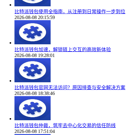
比特派钱包使用全指南，从注册到日常操作一步到位
2026-08-08 20:15:59
比特派钱包加速，解锁链上交互的高效新体验
2026-08-08 19:28:01
比特派钱包官网无法访问？原因排查与安全解决方案
2026-08-08 18:38:46
比特派钱包仲裁，筑牢去中心化交易的信任防线
2026-08-08 17:51:04