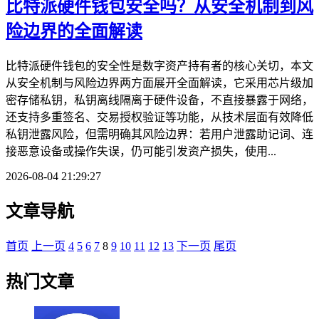
比特派硬件钱包安全吗？从安全机制到风
险边界的全面解读
比特派硬件钱包的安全性是数字资产持有者的核心关切，本文
从安全机制与风险边界两方面展开全面解读，它采用芯片级加
密存储私钥，私钥离线隔离于硬件设备，不直接暴露于网络，
还支持多重签名、交易授权验证等功能，从技术层面有效降低
私钥泄露风险，但需明确其风险边界：若用户泄露助记词、连
接恶意设备或操作失误，仍可能引发资产损失，使用...
2026-08-04 21:29:27
文章导航
首页
上一页
4
5
6
7
8
9
10
11
12
13
下一页
尾页
热门文章