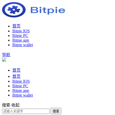
首页
Bitpie IOS
Bitpie PC
Bitpie app
Bitpie wallet
导航
首页
首页
Bitpie IOS
Bitpie PC
Bitpie app
Bitpie wallet
搜索
收起
搜索