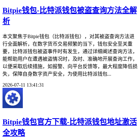
Bitpie钱包-比特派钱包被盗查询方法全解
析
本文聚焦于Bitpie钱包（比特派钱包），对其被盗查询方法进
行全面解析，在数字货币交易频繁的当下，钱包安全至关重
要，比特派钱包被盗事件时有发生，通过详细阐述查询方法，
能帮助用户在遭遇被盗情况时，及时、准确地开展查询工作，
以便采取后续措施，如报警、向平台反馈等，最大程度降低损
失，保障自身数字资产安全，为使用比特派钱包...
2026-07-11 13:41:31
Bitpie钱包官方下载-比特派钱包地址激活
全攻略