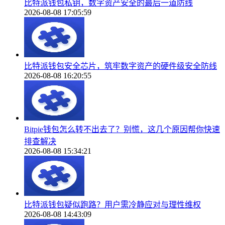
比特派钱包私钥，数字资产安全的最后一道防线
2026-08-08 17:05:59
比特派钱包安全芯片，筑牢数字资产的硬件级安全防线
2026-08-08 16:20:55
Bitpie钱包怎么转不出去了？别慌，这几个原因帮你快速
排查解决
2026-08-08 15:34:21
比特派钱包疑似跑路？用户需冷静应对与理性维权
2026-08-08 14:43:09