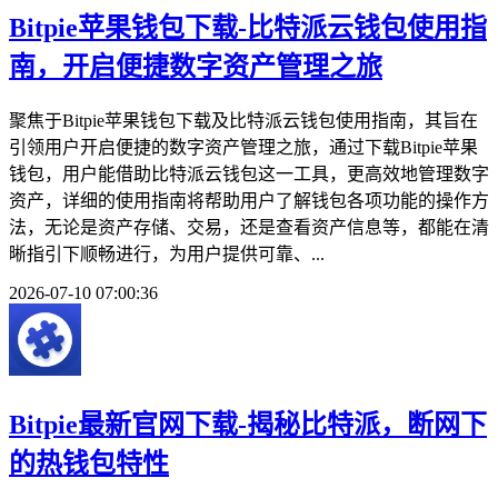
Bitpie苹果钱包下载-比特派云钱包使用指
南，开启便捷数字资产管理之旅
聚焦于Bitpie苹果钱包下载及比特派云钱包使用指南，其旨在
引领用户开启便捷的数字资产管理之旅，通过下载Bitpie苹果
钱包，用户能借助比特派云钱包这一工具，更高效地管理数字
资产，详细的使用指南将帮助用户了解钱包各项功能的操作方
法，无论是资产存储、交易，还是查看资产信息等，都能在清
晰指引下顺畅进行，为用户提供可靠、...
2026-07-10 07:00:36
Bitpie最新官网下载-揭秘比特派，断网下
的热钱包特性