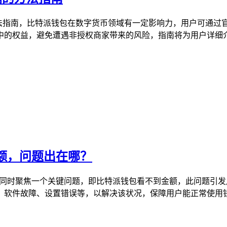
铺的方法指南，比特派钱包在数字货币领域有一定影响力，用户可通过
的权益，避免遭遇非授权商家带来的风险，指南将为用户详细介绍
金额，问题出在哪？
内容，同时聚焦一个关键问题，即比特派钱包看不到金额，此问题
软件故障、设置错误等，以解决该状况，保障用户能正常使用钱包