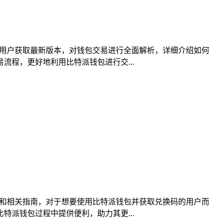
方便用户获取最新版本，对钱包交易进行全面解析，详细介绍如何
程，更好地利用比特派钱包进行交...
途径和相关指南，对于想要使用比特派钱包并获取兑换码的用户而
派钱包过程中提供便利，助力其更...