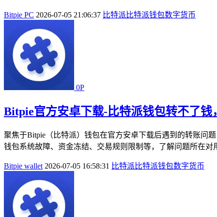
Bitpie PC
2026-07-05 21:06:37
比特派
比特派钱包
数字货币
0P
Bitpie官方安卓下载-比特派钱包转不了
聚焦于Bitpie（比特派）钱包在官方安卓下载后遇到的转
钱包系统故障、资金冻结、交易规则限制等，了解问题所在对用
Bitpie wallet
2026-07-05 16:58:31
比特派
比特派钱包
数字货币