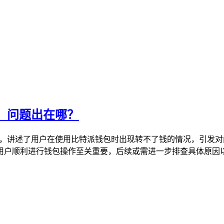
钱，问题出在哪？
账问题，讲述了用户在使用比特派钱包时出现转不了钱的情况，引
户顺利进行钱包操作至关重要，后续或需进一步排查具体原因以解