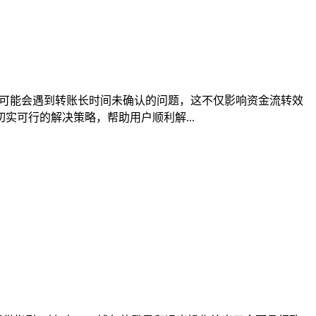
时，可能会遇到转账长时间未确认的问题，这不仅影响资金流转效
可行的解决策略，帮助用户顺利解...