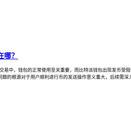
出在哪？
字货币交易中，钱包的正常使用至关重要，而比特派钱包出现发币
题的根源对于用户顺利进行币的发送操作意义重大，后续需深入排