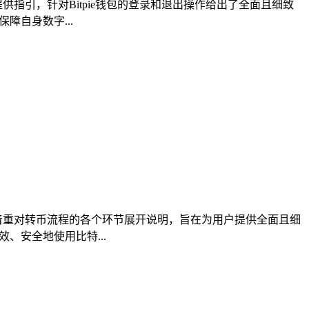
提供指引，针对Bitpie钱包的登录和退出操作给出了全面且细致
障自身数字...
同时着重对转币流程的各个环节展开说明，旨在为用户提供全面且细
、安全地使用比特...