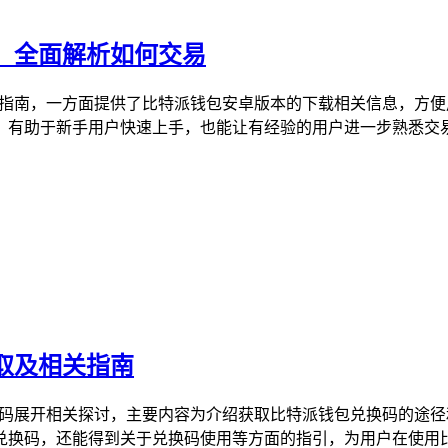
南，全面解析如何交易
及交易指南，一方面提供了比特派钱包安卓版本的下载相关信息，
有助于新手用户快速上手，也能让有经验的用户进一步熟悉交易流
获取及相关指南
其兑换码展开相关探讨，主要内容为介绍获取比特派钱包兑换码的
换码，还能得到关于兑换码使用等方面的指引，为用户在使用比特