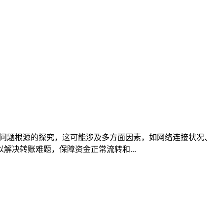
发对问题根源的探究，这可能涉及多方面因素，如网络连接状况、
决转账难题，保障资金正常流转和...