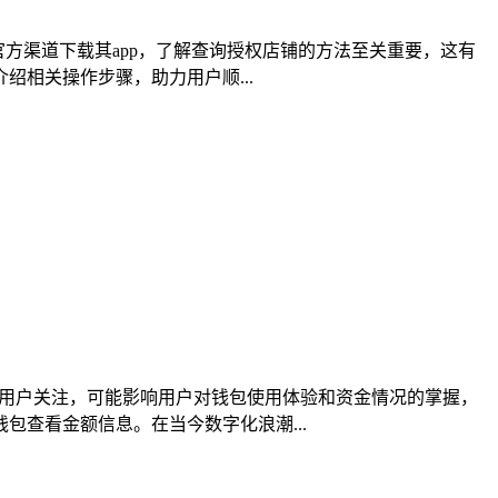
官方渠道下载其app，了解查询授权店铺的方法至关重要，这有
相关操作步骤，助力用户顺...
引发用户关注，可能影响用户对钱包使用体验和资金情况的掌握，
查看金额信息。在当今数字化浪潮...