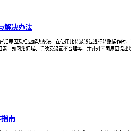
因与解决办法
探讨其背后原因及相应解决办法，在使用比特派钱包进行转账操作
素，如网络拥堵、手续费设置不合理等，并针对不同原因提出切实
作指南