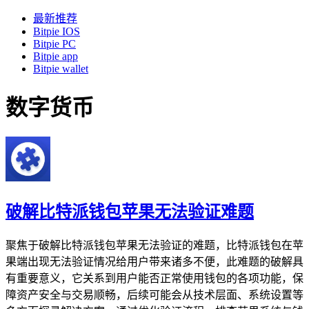
最新推荐
Bitpie IOS
Bitpie PC
Bitpie app
Bitpie wallet
数字货币
破解比特派钱包苹果无法验证难题
聚焦于破解比特派钱包苹果无法验证的难题，比特派钱包在苹
果端出现无法验证情况给用户带来诸多不便，此难题的破解具
有重要意义，它关系到用户能否正常使用钱包的各项功能，保
障资产安全与交易顺畅，后续可能会从技术层面、系统设置等