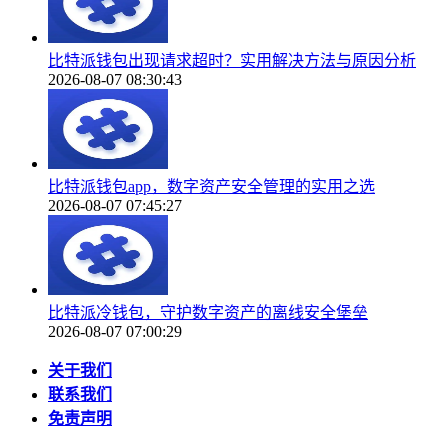
比特派钱包出现请求超时？实用解决方法与原因分析
2026-08-07 08:30:43
比特派钱包app，数字资产安全管理的实用之选
2026-08-07 07:45:27
比特派冷钱包，守护数字资产的离线安全堡垒
2026-08-07 07:00:29
关于我们
联系我们
免责声明