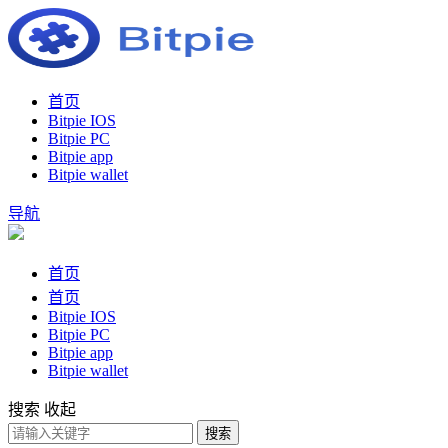
首页
Bitpie IOS
Bitpie PC
Bitpie app
Bitpie wallet
导航
首页
首页
Bitpie IOS
Bitpie PC
Bitpie app
Bitpie wallet
搜索
收起
搜索