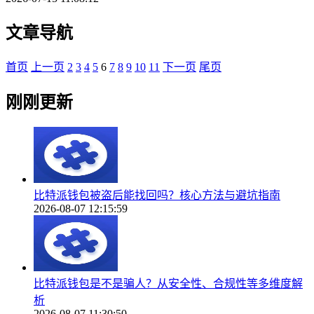
文章导航
首页
上一页
2
3
4
5
6
7
8
9
10
11
下一页
尾页
刚刚更新
比特派钱包被盗后能找回吗？核心方法与避坑指南
2026-08-07 12:15:59
比特派钱包是不是骗人？从安全性、合规性等多维度解
析
2026-08-07 11:30:50