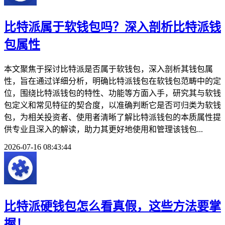
比特派属于软钱包吗？深入剖析比特派钱
包属性
本文聚焦于探讨比特派是否属于软钱包，深入剖析其钱包属
性，旨在通过详细分析，明确比特派钱包在软钱包范畴中的定
位，围绕比特派钱包的特性、功能等方面入手，研究其与软钱
包定义和常见特征的契合度，以准确判断它是否可归类为软钱
包，为相关投资者、使用者清晰了解比特派钱包的本质属性提
供专业且深入的解读，助力其更好地使用和管理该钱包...
2026-07-16 08:43:44
比特派硬钱包怎么看真假，这些方法要掌
握！