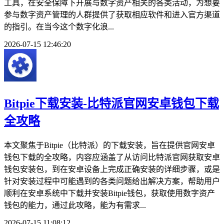
工具，在安全保障下开展与数字资产相关的各类活动，为想要
参与数字资产管理的人群提供了获取相应软件和进入官方渠道
的指引。在当今这个数字化浪...
2026-07-15 12:46:20
Bitpie下载安装-比特派官网安卓钱包下载
全攻略
本文聚焦于Bitpie（比特派）的下载安装，旨在提供官网安卓
钱包下载的全攻略，内容应涵盖了从访问比特派官网获取安卓
钱包安装包，到在安卓设备上完成正确安装的详细步骤，或是
针对安装过程中可能遇到的各类问题给出解决方案，帮助用户
顺利在安卓系统中下载并安装Bitpie钱包，获取使用数字资产
钱包的能力，通过此攻略，能为有需求...
2026-07-15 11:08:12