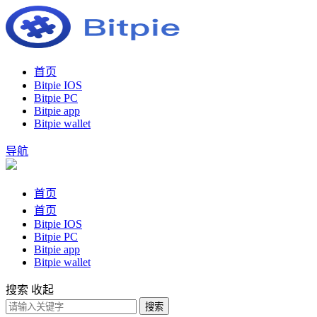
首页
Bitpie IOS
Bitpie PC
Bitpie app
Bitpie wallet
导航
首页
首页
Bitpie IOS
Bitpie PC
Bitpie app
Bitpie wallet
搜索
收起
搜索