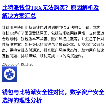
比特派钱包TRX无法购买？原因解析及
解决方案汇总
针对用户使用比特派钱包时遇到的TRX无法购买问题，本内
容核心解析了常见受阻原因，包括波场链网络拥堵、支付渠道
合规限制、钱包版本不兼容、账户风控拦截等，并汇总了针对
性解决方案：如升级比特派钱包至最新版本、切换稳定公链节
点、更换合规支付通道、排查账户风控状态等，助力用户快速
定位问题、排除障碍，顺利完成TRX的购买操作。...
2026-08-04 19:11:20
钱包与比特派安全性对比，数字资产安全
选择的理性分析