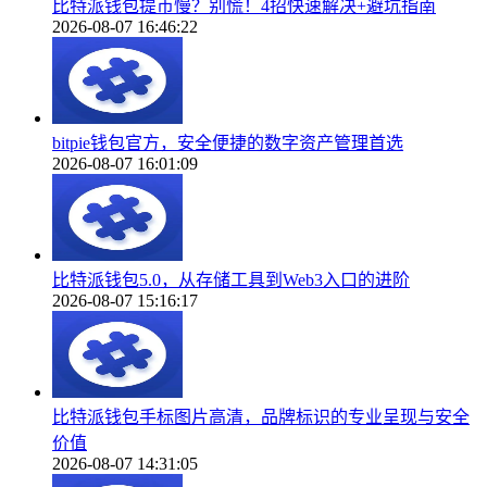
比特派钱包提币慢？别慌！4招快速解决+避坑指南
2026-08-07 16:46:22
bitpie钱包官方，安全便捷的数字资产管理首选
2026-08-07 16:01:09
比特派钱包5.0，从存储工具到Web3入口的进阶
2026-08-07 15:16:17
比特派钱包手标图片高清，品牌标识的专业呈现与安全
价值
2026-08-07 14:31:05