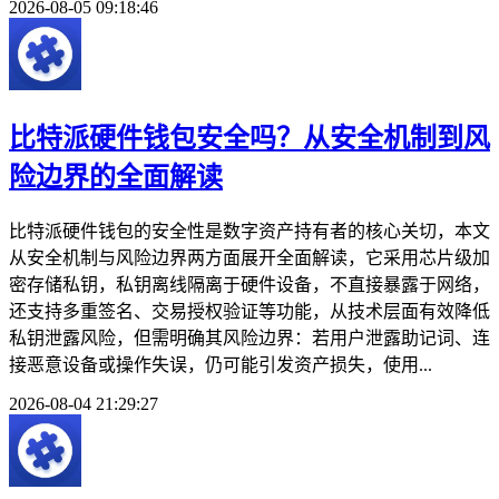
2026-08-05 09:18:46
比特派硬件钱包安全吗？从安全机制到风
险边界的全面解读
比特派硬件钱包的安全性是数字资产持有者的核心关切，本文
从安全机制与风险边界两方面展开全面解读，它采用芯片级加
密存储私钥，私钥离线隔离于硬件设备，不直接暴露于网络，
还支持多重签名、交易授权验证等功能，从技术层面有效降低
私钥泄露风险，但需明确其风险边界：若用户泄露助记词、连
接恶意设备或操作失误，仍可能引发资产损失，使用...
2026-08-04 21:29:27