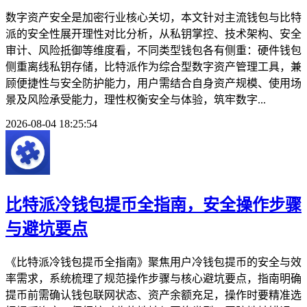
数字资产安全是加密行业核心关切，本文针对主流钱包与比特
派的安全性展开理性对比分析，从私钥掌控、技术架构、安全
审计、风险抵御等维度看，不同类型钱包各有侧重：硬件钱包
侧重离线私钥存储，比特派作为综合型数字资产管理工具，兼
顾便捷性与安全防护能力，用户需结合自身资产规模、使用场
景及风险承受能力，理性权衡安全与体验，筑牢数字...
2026-08-04 18:25:54
比特派冷钱包提币全指南，安全操作步骤
与避坑要点
《比特派冷钱包提币全指南》聚焦用户冷钱包提币的安全与效
率需求，系统梳理了规范操作步骤与核心避坑要点，指南明确
提币前需确认钱包联网状态、资产余额充足，操作时要精准选