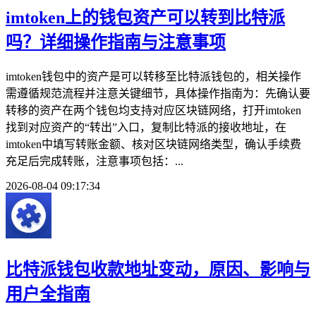
imtoken上的钱包资产可以转到比特派
吗？详细操作指南与注意事项
imtoken钱包中的资产是可以转移至比特派钱包的，相关操作
需遵循规范流程并注意关键细节，具体操作指南为：先确认要
转移的资产在两个钱包均支持对应区块链网络，打开imtoken
找到对应资产的“转出”入口，复制比特派的接收地址，在
imtoken中填写转账金额、核对区块链网络类型，确认手续费
充足后完成转账，注意事项包括：...
2026-08-04 09:17:34
比特派钱包收款地址变动，原因、影响与
用户全指南