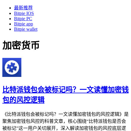
最新推荐
Bitpie IOS
Bitpie PC
Bitpie app
Bitpie wallet
加密货币
比特派钱包会被标记吗？一文读懂加密钱
包的风控逻辑
《比特派钱包会被标记吗？一文读懂加密钱包的风控逻辑》是
聚焦加密钱包风控的科普文章，核心围绕“比特派钱包是否会
被标记”这一用户关切展开，深入解读加密钱包的风控底层逻