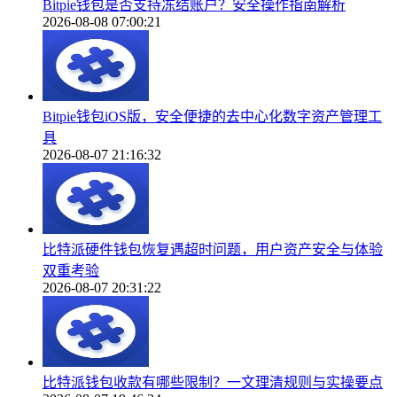
Bitpie钱包是否支持冻结账户？安全操作指南解析
2026-08-08 07:00:21
Bitpie钱包iOS版，安全便捷的去中心化数字资产管理工
具
2026-08-07 21:16:32
比特派硬件钱包恢复遇超时问题，用户资产安全与体验
双重考验
2026-08-07 20:31:22
比特派钱包收款有哪些限制？一文理清规则与实操要点