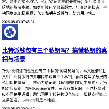
常、网络连接不稳定、私钥/助记词校验失败等；随后给出可
落地的解决步骤，如更新钱包至最新版本、排查网络状态、手
动同步BCH链数据、验证私钥有效性等，助力用户快...
2026-08-03 07:45:31
比特派钱包有三个私钥吗？搞懂私钥的真
相与场景
针对“比特派钱包是否有三个私钥”的常见疑问，本文厘清私钥
真相：比特派钱包并非简单设置三个私钥，而是构建了分层的
私钥保护体系——核心为助记词（私钥的明文衍生形式），搭
配对应私钥、加密Keystore文件，三者各司其职，不同场景对
应不同使用逻辑：助记词用于钱包跨设备恢复，私钥支撑链上
交易签名，Keystore则是本地加...
2026-08-02 20:04:37