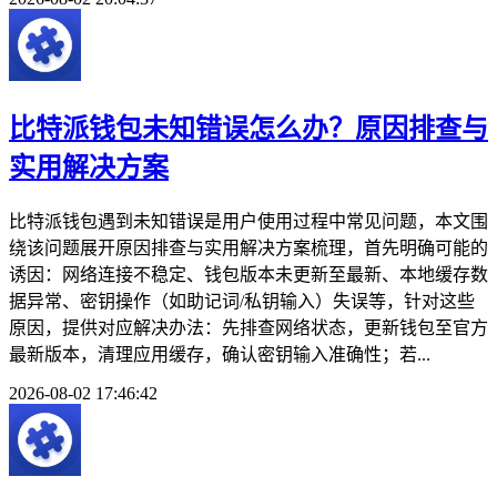
比特派钱包未知错误怎么办？原因排查与
实用解决方案
比特派钱包遇到未知错误是用户使用过程中常见问题，本文围
绕该问题展开原因排查与实用解决方案梳理，首先明确可能的
诱因：网络连接不稳定、钱包版本未更新至最新、本地缓存数
据异常、密钥操作（如助记词/私钥输入）失误等，针对这些
原因，提供对应解决办法：先排查网络状态，更新钱包至官方
最新版本，清理应用缓存，确认密钥输入准确性；若...
2026-08-02 17:46:42