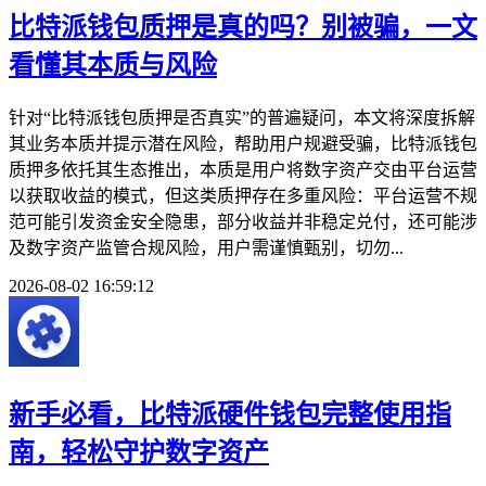
比特派钱包质押是真的吗？别被骗，一文
看懂其本质与风险
针对“比特派钱包质押是否真实”的普遍疑问，本文将深度拆解
其业务本质并提示潜在风险，帮助用户规避受骗，比特派钱包
质押多依托其生态推出，本质是用户将数字资产交由平台运营
以获取收益的模式，但这类质押存在多重风险：平台运营不规
范可能引发资金安全隐患，部分收益并非稳定兑付，还可能涉
及数字资产监管合规风险，用户需谨慎甄别，切勿...
2026-08-02 16:59:12
新手必看，比特派硬件钱包完整使用指
南，轻松守护数字资产