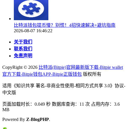
比特派钱包提币慢？别慌！4招快速解决+避坑指南
2026-08-07 16:46:22
关于我们
联系我们
免责声明
CopyRight ©
2026
比特派(Bitpie)官网最新版下载-Bitpie wallet
官方下载-Bitpie钱包APP-Bitpie正版钱包
版权所有
适用《知识共享 署名-非商业性使用-相同方式共享 3.0》协议-
中文版
页面加载时长：0.049 秒 数据库查询：11 次 占用内存：3.6
MB
Powered By
Z-BlogPHP
.