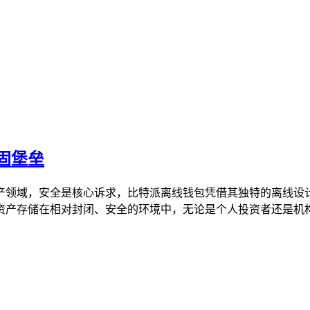
固堡垒
产领域，安全是核心诉求，比特派离线钱包凭借其独特的离线设
产存储在相对封闭、安全的环境中，无论是个人投资者还是机构用