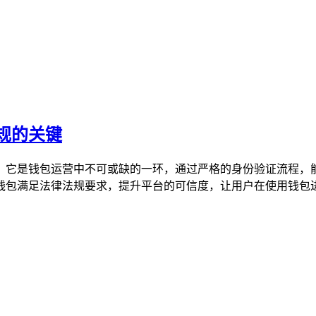
规的关键
，它是钱包运营中不可或缺的一环，通过严格的身份验证流程，
包满足法律法规要求，提升平台的可信度，让用户在使用钱包进行