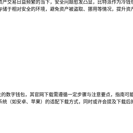
资产交易日益频繁的当下，安全问题愈发凸显，比特派作为冷钱
储于相对安全的环境，避免资产被盗取、挪用等情况，提升资产安
是一款受关注的数字钱包，其官网下载需遵循一定步骤与注意要点，指
统（如安卓、苹果）的适配下载方式，同时或许会提及下载后的安