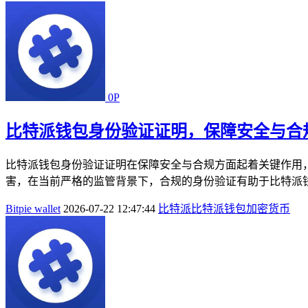
0P
比特派钱包身份验证证明，保障安全与合
比特派钱包身份验证证明在保障安全与合规方面起着关键作用
害，在当前严格的监管背景下，合规的身份验证有助于比特派钱
Bitpie wallet
2026-07-22 12:47:44
比特派
比特派钱包
加密货币