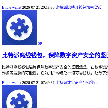
Bitpie wallet
2026-07-21 20:18:30
比特派
比特派钱包
加密货币
0P
比特派离线钱包，保障数字资产安全的坚
比特派离线钱包堪称保障数字资产安全的坚固堡垒，在数字资
诈骗等威胁的可能性，它为用户构建起一道可靠防线，让数字资
Bitpie wallet
2026-07-21 07:49:37
比特派
数字资产
加密货币