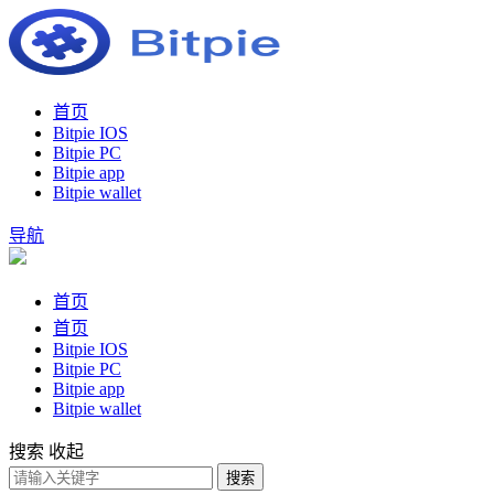
首页
Bitpie IOS
Bitpie PC
Bitpie app
Bitpie wallet
导航
首页
首页
Bitpie IOS
Bitpie PC
Bitpie app
Bitpie wallet
搜索
收起
搜索