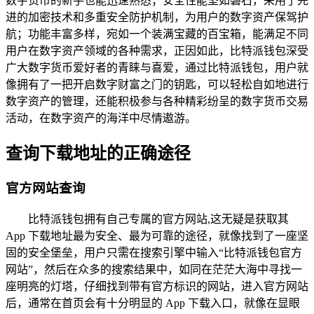
数字货币的新手也能迅速熟悉；安全性能坚如磐石，采用了先
进的加密技术和多重安全防护机制，为用户的数字资产保驾护
航；功能丰富多样，宛如一个装满宝藏的百宝箱，能满足不同
用户在数字资产领域的各种需求，正因如此，比特派钱包深受
广大数字货币爱好者的青睐与喜爱，通过比特派钱包，用户就
像拥有了一把开启数字财富之门的钥匙，可以轻松自如地进行
数字资产的管理，还能积极参与各种精彩纷呈的数字货币交易
活动，在数字资产的海洋中尽情遨游。
查询下载地址的正确途径
官方网站查询
比特派钱包拥有自己专属的官方网站,这无疑是获取其
App 下载地址最为安全、最为可靠的途径，就像找到了一座坚
固的安全堡垒，用户只需在搜索引擎中输入“比特派钱包官方
网站”，然后在众多的搜索结果中，如同在茫茫大海中寻找一
座明亮的灯塔，仔细找到带有官方标识的网站，进入官方网站
后，通常在首页会有十分明显的 App 下载入口，就像在显眼