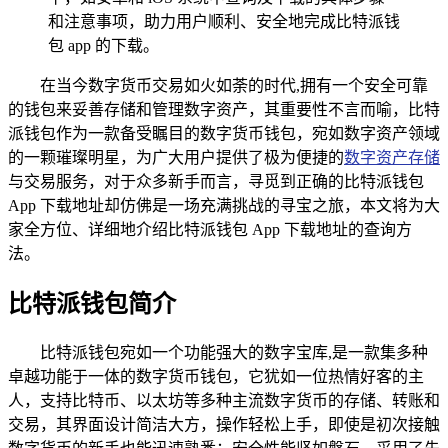
和注意事项，助力用户顺利、安全地完成比特派钱
包 app 的下载。
在当今数字货币交易如火如荼的时代,拥有一个安全可靠
的钱包来妥善存储和管理数字资产，其重要性不言而喻，比特
派钱包作为一款备受瞩目的数字货币钱包，宛如数字资产领域
的一颗璀璨明星，为广大用户提供了极为便捷的
数字资产存储
与交易服务，对于众多新手而言，寻觅到正确的比特派钱包
App 下载地址却仿佛是一场充满挑战的寻宝之旅，本文将为大
家全方位、详细地介绍比特派钱包 App 下载地址的查询方
法。
比特派钱包简介
比特派钱包宛如一个功能强大的数字宝库,是一款集多种
卓越功能于一体的数字货币钱包，它犹如一位热情好客的主
人，支持比特币、以太坊等多种主流数字货币的存储、转账和
交易，其界面设计简洁大方，操作轻松上手，即使是初次接触