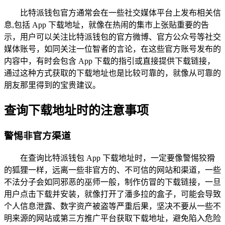
比特派钱包官方通常会在一些社交媒体平台上发布相关信
息,包括 App 下载地址，就像在热闹的集市上张贴重要的告
示，用户可以关注比特派钱包的官方微博、官方公众号等社交
媒体账号，如同关注一位智者的言论，在这些官方账号发布的
内容中，有时会包含 App 下载的指引或直接提供下载链接，
通过这种方式获取的下载地址也是比较可靠的，就像从可靠的
朋友那里得到的宝贵建议。
查询下载地址时的注意事项
警惕非官方渠道
在查询比特派钱包 App 下载地址时，一定要像警惕狡猾
的狐狸一样，远离一些非官方的、不可信的网站和渠道，一些
不法分子会如同邪恶的巫师一般，制作仿冒的下载链接，一旦
用户点击下载并安装，就像打开了潘多拉的盒子，可能会导致
个人信息泄露、数字资产被盗等严重后果，坚决不要从一些不
明来源的网站或第三方推广平台获取下载地址，避免陷入危险