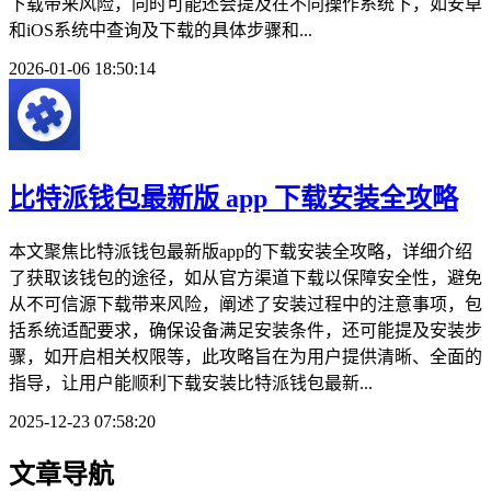
下载带来风险，同时可能还会提及在不同操作系统下，如安卓
和iOS系统中查询及下载的具体步骤和...
2026-01-06 18:50:14
比特派钱包最新版 app 下载安装全攻略
本文聚焦比特派钱包最新版app的下载安装全攻略，详细介绍
了获取该钱包的途径，如从官方渠道下载以保障安全性，避免
从不可信源下载带来风险，阐述了安装过程中的注意事项，包
括系统适配要求，确保设备满足安装条件，还可能提及安装步
骤，如开启相关权限等，此攻略旨在为用户提供清晰、全面的
指导，让用户能顺利下载安装比特派钱包最新...
2025-12-23 07:58:20
文章导航