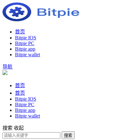
首页
Bitpie IOS
Bitpie PC
Bitpie app
Bitpie wallet
导航
首页
首页
Bitpie IOS
Bitpie PC
Bitpie app
Bitpie wallet
搜索
收起
搜索