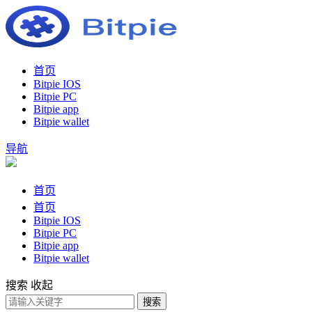
首页
Bitpie IOS
Bitpie PC
Bitpie app
Bitpie wallet
导航
首页
首页
Bitpie IOS
Bitpie PC
Bitpie app
Bitpie wallet
搜索
收起
搜索