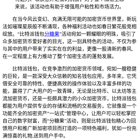
来说，该活动也有助于增强用户粘性和市场活力。
在当今风云变幻、充满无限可能的加密货币世界里，新玩
法如璀璨星辰般不断涌现，各种福利活动也如春日繁花般竞相
绽放。“比特派钱包
分糖果
”活动宛如一颗耀眼的明珠，吸引了
众多加密货币爱好者的目光，这一别具特色的活动，不仅为参
与其中的用户带来了实实在在的利益，更像一股清新的春风,
在一定程度上有力推动了整个加密生态的蓬勃发展。
比特派钱包，在竞争激烈的加密货币领域，宛如一艘稳健
的巨轮，是一款深受大众信赖的知名钱包应用，多年来，它凭
借安全可靠的特性、便捷高效的操作体验以及丰富多样的功
能，赢得了广大用户的一致青睐，无论是比特币、以太坊等主
流加密货币，还是一些颇具潜力的小众加密货币，比特派钱包
都能为用户提供专业的存储和流畅的交易服务，它就像是一个
功能齐全的加密资产“一站式”管理中心，让用户可以轻松掌控
自己的数字财富，而“分糖果”活动，则是比特派钱包精心为回
馈用户和推广新加密项目而打造的一项特色福利，犹如一份充
满惊喜的礼物,送到用户手中。