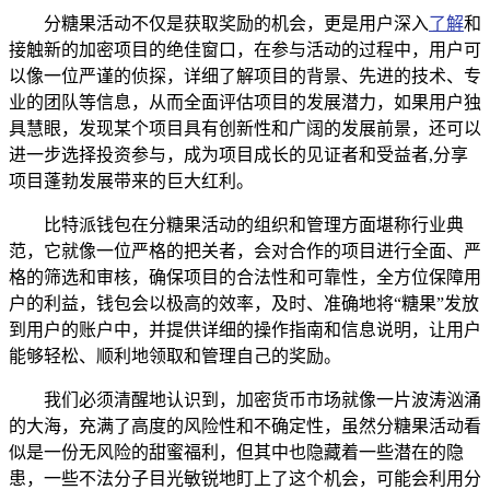
分糖果活动不仅是获取奖励的机会，更是用户深入
了解
和
接触新的加密项目的绝佳窗口，在参与活动的过程中，用户可
以像一位严谨的侦探，详细了解项目的背景、先进的技术、专
业的团队等信息，从而全面评估项目的发展潜力，如果用户独
具慧眼，发现某个项目具有创新性和广阔的发展前景，还可以
进一步选择投资参与，成为项目成长的见证者和受益者,分享
项目蓬勃发展带来的巨大红利。
比特派钱包在分糖果活动的组织和管理方面堪称行业典
范，它就像一位严格的把关者，会对合作的项目进行全面、严
格的筛选和审核，确保项目的合法性和可靠性，全方位保障用
户的利益，钱包会以极高的效率，及时、准确地将“糖果”发放
到用户的账户中，并提供详细的操作指南和信息说明，让用户
能够轻松、顺利地领取和管理自己的奖励。
我们必须清醒地认识到，加密货币市场就像一片波涛汹涌
的大海，充满了高度的风险性和不确定性，虽然分糖果活动看
似是一份无风险的甜蜜福利，但其中也隐藏着一些潜在的隐
患，一些不法分子目光敏锐地盯上了这个机会，可能会利用分