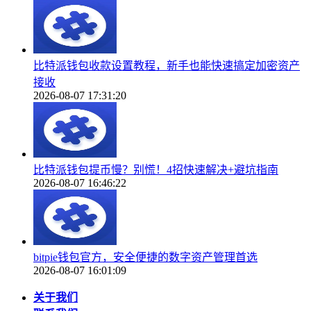
比特派钱包收款设置教程，新手也能快速搞定加密资产
接收
2026-08-07 17:31:20
比特派钱包提币慢？别慌！4招快速解决+避坑指南
2026-08-07 16:46:22
bitpie钱包官方，安全便捷的数字资产管理首选
2026-08-07 16:01:09
关于我们