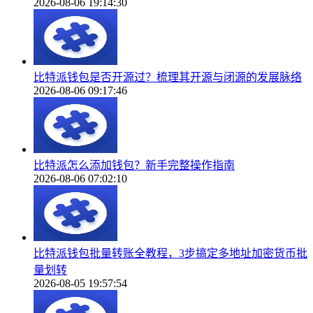
2026-08-06 19:14:30
比特派钱包是否开源过？梳理其开源与闭源的发展脉络
2026-08-06 09:17:46
比特派怎么添加钱包？新手完整操作指南
2026-08-06 07:02:10
比特派钱包批量转账全教程，3步搞定多地址加密货币批
量划转
2026-08-05 19:57:54