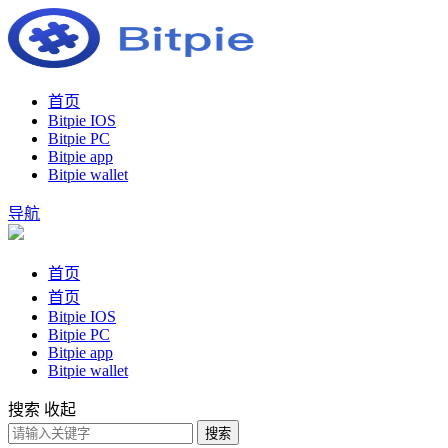
首页
Bitpie IOS
Bitpie PC
Bitpie app
Bitpie wallet
导航
首页
首页
Bitpie IOS
Bitpie PC
Bitpie app
Bitpie wallet
搜索
收起
搜索