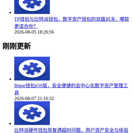
TP钱包与比特派钱包，数字资产钱包的双雄对决，哪款
更适合你？
2026-08-05 18:26:56
刚刚更新
Bitpie钱包iOS版，安全便捷的去中心化数字资产管理工
具
2026-08-07 21:16:32
比特派硬件钱包恢复遇超时问题，用户资产安全与体验