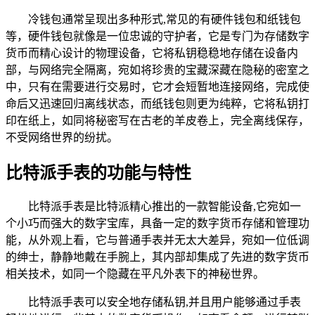
冷钱包通常呈现出多种形式,常见的有硬件钱包和纸钱包
等，硬件钱包就像是一位忠诚的守护者，它是专门为存储数字
货币而精心设计的物理设备，它将私钥稳稳地存储在设备内
部，与网络完全隔离，宛如将珍贵的宝藏深藏在隐秘的密室之
中，只有在需要进行交易时，它才会短暂地连接网络，完成使
命后又迅速回归离线状态，而纸钱包则更为纯粹，它将私钥打
印在纸上，如同将秘密写在古老的羊皮卷上，完全离线保存，
不受网络世界的纷扰。
比特派手表的功能与特性
比特派手表是比特派精心推出的一款智能设备,它宛如一
个小巧而强大的数字宝库，具备一定的数字货币存储和管理功
能，从外观上看，它与普通手表并无太大差异，宛如一位低调
的绅士，静静地戴在手腕上，其内部却集成了先进的数字货币
相关技术，如同一个隐藏在平凡外表下的神秘世界。
比特派手表可以安全地存储私钥,并且用户能够通过手表