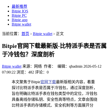
最新推荐
Bitpie IOS
Bitpie PC
Bitpie app
Bitpie wallet
当前位置：
首页
Bitpie wallet
正文
>
>
Bitpie官网下载最新版-比特派手表是否属
于冷钱包？深度剖析
Bitpie wallet
来源：网络 作者： 编辑：qbadmin
2026-05-12
07:00:22
浏览：482
评论：0
本文聚焦于Bitpie
官网下载
最新版相关内容，着重
探讨比特派手表是否属于冷钱包，通过深度剖析，
旨在明确比特派手表在钱包类型中的定位，冷钱包
具备离线存储私钥、安全性高等特点，文章会围绕
比特派手表的存储模式、安全机制等方面展开分