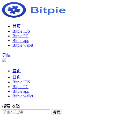
首页
Bitpie IOS
Bitpie PC
Bitpie app
Bitpie wallet
导航
首页
首页
Bitpie IOS
Bitpie PC
Bitpie app
Bitpie wallet
搜索
收起
搜索