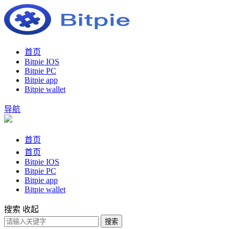
首页
Bitpie IOS
Bitpie PC
Bitpie app
Bitpie wallet
导航
首页
首页
Bitpie IOS
Bitpie PC
Bitpie app
Bitpie wallet
搜索
收起
搜索