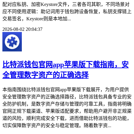
配对应私钥、加密Keystore文件，三者各司其职，不同场景对
应不同使用逻辑：助记词用于钱包跨设备恢复，私钥支撑链上
交易签名，Keystore则是本地加...
2026-08-02 20:04:37
比特派钱包官网app苹果版下载指南，安
全管理数字资产的正确选择
本指南围绕比特派钱包官网app苹果版下载展开，为用户提供
安全管理数字资产的正确选择路径，比特派钱包具备专业的安
全防护机制，是数字资产存储与管理的可靠工具，指南将明确
官网正规下载渠道、苹果版适配要求，帮助用户避开非正规渠
道的风险，顺利完成安全下载，进而借助比特派钱包的功能，
切实保障数字资产的安全与稳定管理。随着数字资...