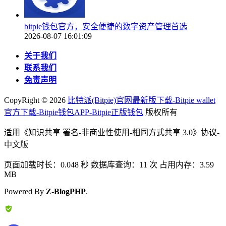
bitpie钱包官方，安全便捷的数字资产管理首选
2026-08-07 16:01:09
关于我们
联系我们
免责声明
CopyRight ©
2026
比特派(Bitpie)官网最新版下载-Bitpie wallet
官方下载-Bitpie钱包APP-Bitpie正版钱包
版权所有
适用《知识共享 署名-非商业性使用-相同方式共享 3.0》协议-
中文版
页面加载时长：0.048 秒 数据库查询：11 次 占用内存：3.59
MB
Powered By
Z-BlogPHP
.