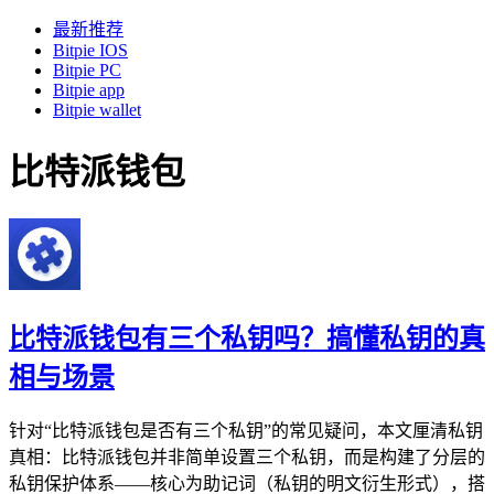
最新推荐
Bitpie IOS
Bitpie PC
Bitpie app
Bitpie wallet
比特派钱包
比特派钱包有三个私钥吗？搞懂私钥的真
相与场景
针对“比特派钱包是否有三个私钥”的常见疑问，本文厘清私钥
真相：比特派钱包并非简单设置三个私钥，而是构建了分层的
私钥保护体系——核心为助记词（私钥的明文衍生形式），搭