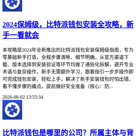
2024保姆级，比特派钱包安装全攻略，新
手一看就会
本攻略是2024年全新推出的比特派钱包安装保姆级指南，专为
零基础新手打造，全程步骤清晰、细节明确，从官方渠道下
载、版本选择到安装验证等环节均做了通俗化拆解，避开专业
术语与复杂操作，新手无需额外学习，跟着指引一步步操作即
可完成钱包安装，轻松上手，解决了新手安装钱包时怕出错、
看不懂步骤的痛点。提前做好安全准备（核心：防...
2026-08-02 13:55:34
比特派钱包是哪里的公司？所属主体与背