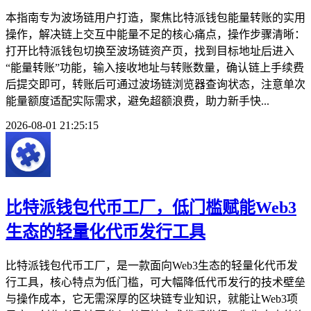
本指南专为波场链用户打造，聚焦比特派钱包能量转账的实用
操作，解决链上交互中能量不足的核心痛点，操作步骤清晰：
打开比特派钱包切换至波场链资产页，找到目标地址后进入
“能量转账”功能，输入接收地址与转账数量，确认链上手续费
后提交即可，转账后可通过波场链浏览器查询状态，注意单次
能量额度适配实际需求，避免超额浪费，助力新手快...
2026-08-01 21:25:15
比特派钱包代币工厂，低门槛赋能Web3
生态的轻量化代币发行工具
比特派钱包代币工厂，是一款面向Web3生态的轻量化代币发
行工具，核心特点为低门槛，可大幅降低代币发行的技术壁垒
与操作成本，它无需深厚的区块链专业知识，就能让Web3项