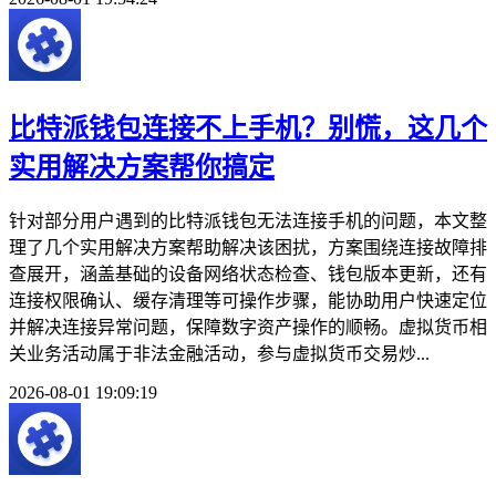
比特派钱包连接不上手机？别慌，这几个
实用解决方案帮你搞定
针对部分用户遇到的比特派钱包无法连接手机的问题，本文整
理了几个实用解决方案帮助解决该困扰，方案围绕连接故障排
查展开，涵盖基础的设备网络状态检查、钱包版本更新，还有
连接权限确认、缓存清理等可操作步骤，能协助用户快速定位
并解决连接异常问题，保障数字资产操作的顺畅。虚拟货币相
关业务活动属于非法金融活动，参与虚拟货币交易炒...
2026-08-01 19:09:19