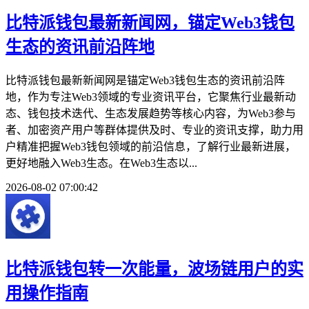
比特派钱包最新新闻网，锚定Web3钱包
生态的资讯前沿阵地
比特派钱包最新新闻网是锚定Web3钱包生态的资讯前沿阵
地，作为专注Web3领域的专业资讯平台，它聚焦行业最新动
态、钱包技术迭代、生态发展趋势等核心内容，为Web3参与
者、加密资产用户等群体提供及时、专业的资讯支撑，助力用
户精准把握Web3钱包领域的前沿信息，了解行业最新进展，
更好地融入Web3生态。在Web3生态以...
2026-08-02 07:00:42
比特派钱包转一次能量，波场链用户的实
用操作指南