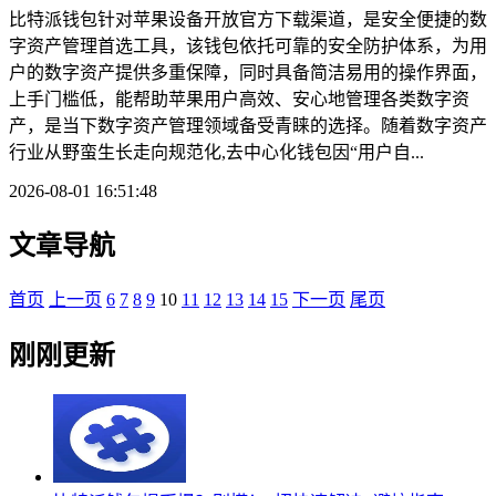
比特派钱包针对苹果设备开放官方下载渠道，是安全便捷的数
字资产管理首选工具，该钱包依托可靠的安全防护体系，为用
户的数字资产提供多重保障，同时具备简洁易用的操作界面，
上手门槛低，能帮助苹果用户高效、安心地管理各类数字资
产，是当下数字资产管理领域备受青睐的选择。随着数字资产
行业从野蛮生长走向规范化,去中心化钱包因“用户自...
2026-08-01 16:51:48
文章导航
首页
上一页
6
7
8
9
10
11
12
13
14
15
下一页
尾页
刚刚更新