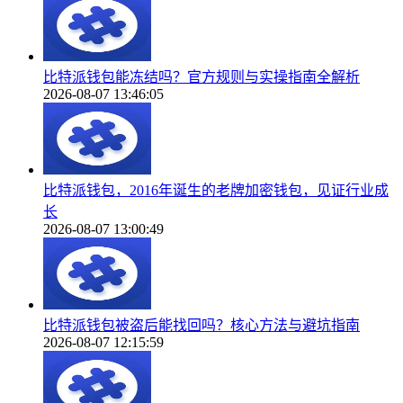
比特派钱包能冻结吗？官方规则与实操指南全解析
2026-08-07 13:46:05
比特派钱包，2016年诞生的老牌加密钱包，见证行业成
长
2026-08-07 13:00:49
比特派钱包被盗后能找回吗？核心方法与避坑指南
2026-08-07 12:15:59