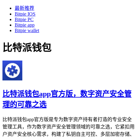
最新推荐
Bitpie IOS
Bitpie PC
Bitpie app
Bitpie wallet
比特派钱包
比特派钱包app官方版，数字资产安全管
理的可靠之选
比特派钱包app官方版是专为数字资产持有者打造的专业安全
管理工具，作为数字资产安全管理领域的可靠之选，它紧扣用
户资产安全核心需求，构建了私钥自主可控、多层加密存储、