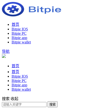
首页
Bitpie IOS
Bitpie PC
Bitpie app
Bitpie wallet
导航
首页
首页
Bitpie IOS
Bitpie PC
Bitpie app
Bitpie wallet
搜索
收起
搜索