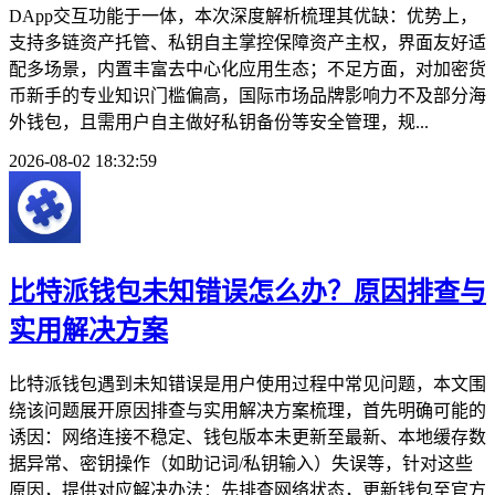
DApp交互功能于一体，本次深度解析梳理其优缺：优势上，
支持多链资产托管、私钥自主掌控保障资产主权，界面友好适
配多场景，内置丰富去中心化应用生态；不足方面，对加密货
币新手的专业知识门槛偏高，国际市场品牌影响力不及部分海
外钱包，且需用户自主做好私钥备份等安全管理，规...
2026-08-02 18:32:59
比特派钱包未知错误怎么办？原因排查与
实用解决方案
比特派钱包遇到未知错误是用户使用过程中常见问题，本文围
绕该问题展开原因排查与实用解决方案梳理，首先明确可能的
诱因：网络连接不稳定、钱包版本未更新至最新、本地缓存数
据异常、密钥操作（如助记词/私钥输入）失误等，针对这些
原因，提供对应解决办法：先排查网络状态，更新钱包至官方