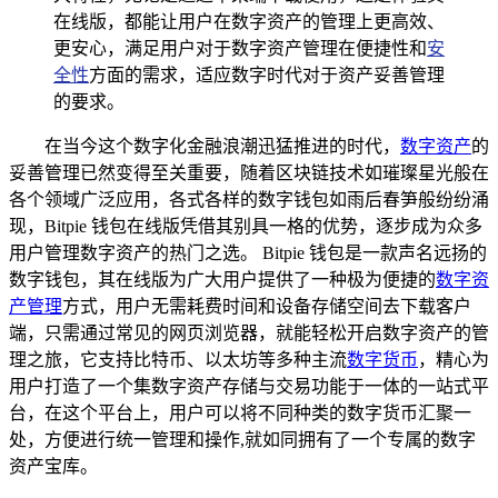
在线版，都能让用户在数字资产的管理上更高效、
更安心，满足用户对于数字资产管理在便捷性和
安
全性
方面的需求，适应数字时代对于资产妥善管理
的要求。
在当今这个数字化金融浪潮迅猛推进的时代，
数字资产
的
妥善管理已然变得至关重要，随着区块链技术如璀璨星光般在
各个领域广泛应用，各式各样的数字钱包如雨后春笋般纷纷涌
现，Bitpie 钱包在线版凭借其别具一格的优势，逐步成为众多
用户管理数字资产的热门之选。 Bitpie 钱包是一款声名远扬的
数字钱包，其在线版为广大用户提供了一种极为便捷的
数字资
产管理
方式，用户无需耗费时间和设备存储空间去下载客户
端，只需通过常见的网页浏览器，就能轻松开启数字资产的管
理之旅，它支持比特币、以太坊等多种主流
数字货币
，精心为
用户打造了一个集数字资产存储与交易功能于一体的一站式平
台，在这个平台上，用户可以将不同种类的数字货币汇聚一
处，方便进行统一管理和操作,就如同拥有了一个专属的数字
资产宝库。