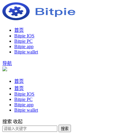
首页
Bitpie IOS
Bitpie PC
Bitpie app
Bitpie wallet
导航
首页
首页
Bitpie IOS
Bitpie PC
Bitpie app
Bitpie wallet
搜索
收起
搜索