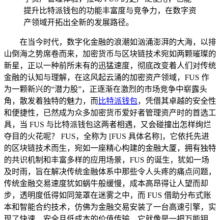
提升比特派钱包的功能丰富度与竞争力，在数字资
产领域开拓出全新的发展路径。
在当今时代，数字化金融的浪潮如汹涌澎湃的大海，以排
山倒海之势席卷而来，加密货币与区块链技术宛如两颗璀璨的
新星，正以一种前所未有的迅猛速度，彻底改变着人们对传统
金融的认知与理解，在这风起云涌的加密资产领域，FUS 作
为一颗新兴的“潜力股”，正逐渐在激烈的市场竞争中崭露头
角，散发着独特的魅力，而
比特派钱包
，凭借其卓越的安全性
和便捷性，已然成为众多加密货币爱好者管理资产时的首选工
具，当 FUS 与比特派钱包这两者相遇，又会碰撞出怎样绚烂
夺目的火花呢？ FUS，全称为 [FUS 具体名称]，它依托先进
的区块链技术而生，宛如一座精心构建的金融大厦，拥有独特
的共识机制和丰富多样的应用场景，FUS 的诞生，犹如一场
及时雨，旨在解决传统金融体系中那些令人头疼的痛点问题，
传统金融交易速度犹如蜗牛般缓慢，成本高昂得让人望而却
步，透明度低得如同笼罩在迷雾之中，而 FUS 借助分布式账
本和智能合约技术，仿佛为金融交易安装了一台高速引擎，实
现了快速、安全且低成本的价值传输，它就像是一把万能钥