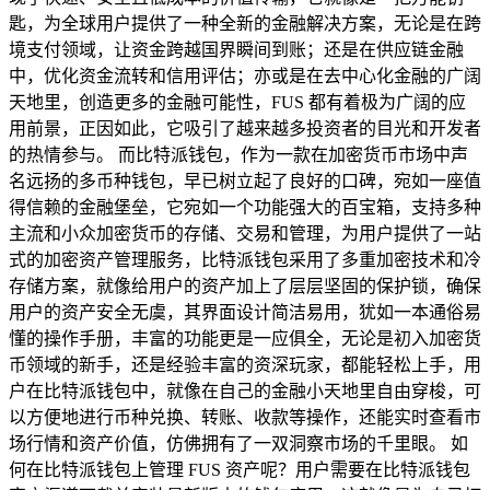
匙，为全球用户提供了一种全新的金融解决方案，无论是在跨
境支付领域，让资金跨越国界瞬间到账；还是在供应链金融
中，优化资金流转和信用评估；亦或是在去中心化金融的广阔
天地里，创造更多的金融可能性，FUS 都有着极为广阔的应
用前景，正因如此，它吸引了越来越多投资者的目光和开发者
的热情参与。 而比特派钱包，作为一款在加密货币市场中声
名远扬的多币种钱包，早已树立起了良好的口碑，宛如一座值
得信赖的金融堡垒，它宛如一个功能强大的百宝箱，支持多种
主流和小众加密货币的存储、交易和管理，为用户提供了一站
式的加密资产管理服务，比特派钱包采用了多重加密技术和冷
存储方案，就像给用户的资产加上了层层坚固的保护锁，确保
用户的资产安全无虞，其界面设计简洁易用，犹如一本通俗易
懂的操作手册，丰富的功能更是一应俱全，无论是初入加密货
币领域的新手，还是经验丰富的资深玩家，都能轻松上手，用
户在比特派钱包中，就像在自己的金融小天地里自由穿梭，可
以方便地进行币种兑换、转账、收款等操作，还能实时查看市
场行情和资产价值，仿佛拥有了一双洞察市场的千里眼。 如
何在比特派钱包上管理 FUS 资产呢？用户需要在比特派钱包