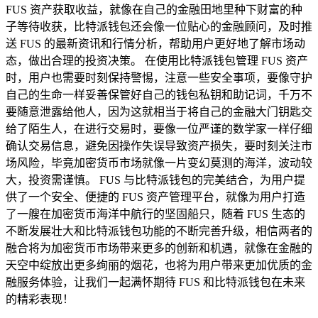
FUS 资产获取收益，就像在自己的金融田地里种下财富的种
子等待收获，比特派钱包还会像一位贴心的金融顾问，及时推
送 FUS 的最新资讯和行情分析，帮助用户更好地了解市场动
态，做出合理的投资决策。 在使用比特派钱包管理 FUS 资产
时，用户也需要时刻保持警惕，注意一些安全事项，要像守护
自己的生命一样妥善保管好自己的钱包私钥和助记词，千万不
要随意泄露给他人，因为这就相当于将自己的金融大门钥匙交
给了陌生人，在进行交易时，要像一位严谨的数学家一样仔细
确认交易信息，避免因操作失误导致资产损失，要时刻关注市
场风险，毕竟加密货币市场就像一片变幻莫测的海洋，波动较
大，投资需谨慎。 FUS 与比特派钱包的完美结合，为用户提
供了一个安全、便捷的 FUS 资产管理平台，就像为用户打造
了一艘在加密货币海洋中航行的坚固船只，随着 FUS 生态的
不断发展壮大和比特派钱包功能的不断完善升级，相信两者的
融合将为加密货币市场带来更多的创新和机遇，就像在金融的
天空中绽放出更多绚丽的烟花，也将为用户带来更加优质的金
融服务体验，让我们一起满怀期待 FUS 和比特派钱包在未来
的精彩表现！