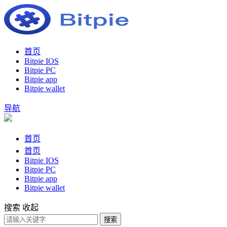
首页
Bitpie IOS
Bitpie PC
Bitpie app
Bitpie wallet
导航
首页
首页
Bitpie IOS
Bitpie PC
Bitpie app
Bitpie wallet
搜索
收起
搜索