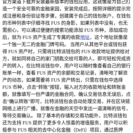
官方渠道下载并安装最新版本的钱包应用，这就像是为自己打
造一个安全可靠的金融家园，安装完成后，按照详细的提示完
成注册和身份验证等步骤，创建属于自己的钱包账户，在钱包
的币种列表中仔细寻找 FUS 的身影，如果列表中没有，也无
需担心，可以通过便捷的搜索功能添加 FUS 币种，添加成功
后，就为 FUS 资产生成了专属的收款
地址
，这个地址就像是
一个独一无二的金融门牌号码。 当用户从其他平台或钱包获
得 FUS 资产时，只需将比特派钱包的 FUS 收款地址提供给对
方，就如同将自己的家门钥匙交给可靠的人，即可轻松完成资
产的转入，在比特派钱包中，用户可以随时像查看自己的银行
账单一样，查看 FUS 资产的余额和交易记录，清晰地了解资
产的动态，如果需要将 FUS 资产转出，只需在钱包中选择
FUS 币种，点击“转账”按钮，输入对方的收款地址和转账金
额，就像填写一份严谨的金融合同，确认交易信息无误后，点
击“确认转账”即可，比特派钱包会自动处理交易，并在区块链
网络上进行广播，就像在金融的天空中发出一道清晰的信号，
等待交易确认。 除了基本的存储和交易功能外，比特派钱包
还为支持 FUS 提供了更多令人惊喜的增值服务，用户可以积
极参与 FUS 相关的去中心化金融（DeFi）项目，通过质押