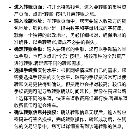
进入转账页面
：打开比特派钱包，进入要转账的币种资
产页面，点击“转账”按钮,开启转账之旅。
输入收款地址
：在转账页面中，您需要输入收款方的钱
包地址，钱包地址是一段由数字和字母组成的字符串，
就像一个独特的邮政地址，务必仔细核对，确保地址的
准确性，以免转错账,造成不必要的损失。
确定转账金额
：输入要转账的金额，您可以手动输入具
体金额，也可以点击“全部”按钮，将该币种的全部资产
进行转账,满足您不同的转账需求。
选择手续费支付水平
：根据网络情况和自己的需求，您
需要选择手续费的支付水平，较高的手续费通常可以使
转账交易更快得到确认，但费用也会相对较高；较低的
手续费则可能导致转账确认时间延长，就像在高速公路
上选择不同的车道，快速车道收费高但通行快,普通车道
收费低但可能会堵车。
确认转账信息并授权
：确认转账信息无误后，输入钱包
密码进行签名授权，完成转账操作，转账成功后，在钱
包的交易记录中，您可以详细查看到该笔转账的信息，