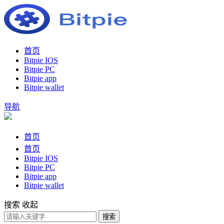
首页
Bitpie IOS
Bitpie PC
Bitpie app
Bitpie wallet
导航
首页
首页
Bitpie IOS
Bitpie PC
Bitpie app
Bitpie wallet
搜索
收起
搜索