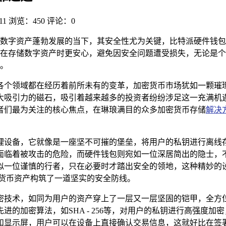
11
浏览：450
评论：0
数字资产蓬勃发展的当下，其安全性尤为关键，比特派硬件钱包
在存储数字资产时更安心，避免因安全问题遭受损失，无论是个
。
各个领域都在经历着前所未有的变革，加密货币市场犹如一颗璀
大吸引力的磁石，吸引着越来越多的投资者纷纷涉足这一充满机遇
者们最为关注的核心焦点，在琳琅满目的众多加密货币存储
解决
理设备，它就像是一座坚不可摧的堡垒，将用户的私钥进行离线
面临着被攻击的危险，而硬件钱包则宛如一位深居简出的隐士，
似一位谨慎的行者，只在必要时才踏出安全的领地，这种精妙的
密货币资产构筑了一道坚实的安全防线。
密技术，如同为用户的资产穿上了一层又一层坚固的铠甲，全方
的加密算法，如SHA - 256等，对用户的私钥进行高强度
和显示屏，用户可以在设备上直接确认交易信息，这就好比在签