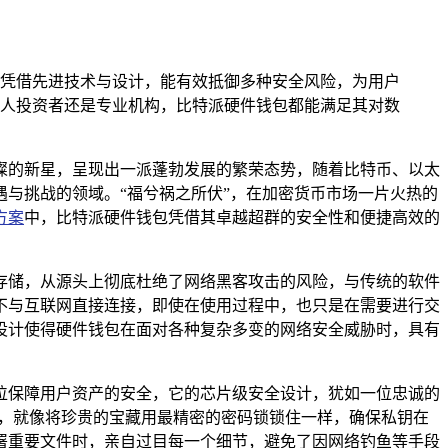
凭借先进技术与设计，能有效抵御多种安全风险，为用户
人投资者还是专业机构，比特派硬件钱包都能满足其对数
璨的新星，呈现出一派蓬勃发展的繁荣态势，随着比特币、以太
与挑战的领域。“福兮祸之所伏”，在加密货币市场一片火热的
方案
中，比特派硬件钱包凭借其卓越超群的安全性和便捷高效的
存储，从源头上彻底杜绝了网络黑客攻击的风险，与传统的软件
不与互联网直接连接，即使在使用过程中，也只是在需要进行交
设计使得硬件钱包在面对各种复杂多变的网络安全威胁时，具有
位保障用户资产的安全，它的芯片级安全设计，犹如一位忠诚的
加密，就像将珍贵的宝藏用最精密的密码锁锁住一样，确保私钥在
署重要文件时，亲自过目每一个细节，避免了因网络钓鱼等手段