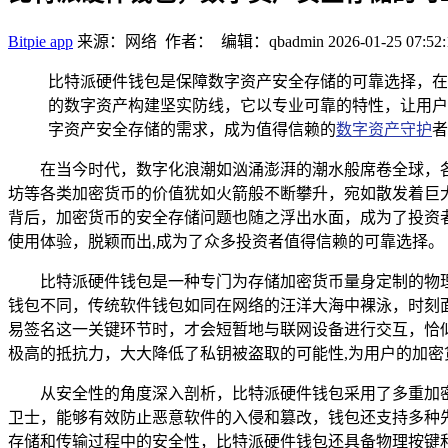
Bitpie app
来源：网络 作者： 编辑：qbadmin
2026-01-25 07:52:
比特派硬件钱包是保障数字资产安全存储的可靠选择，在
的数字资产构建坚实防线，它以专业可靠的特性，让用户
字资产安全存储的需求，成为值得信赖的
数字资产守护
者
在当今时代，数字化浪潮如汹涌澎湃的潮水般席卷全球，
坊等各类加密货币的价值犹如火箭般不断攀升，宛如散发着巨
背后，加密货币的安全存储问题也随之浮出水面，成为了投资
使用体验，脱颖而出,成为了众多投资者值得信赖的可靠选择。
比特派硬件钱包是一种专门为存储加密货币量身定制的物
钱包不同，传统软件钱包如同在网络的汪洋大海中裸泳，时刻
易签名这一关键环节时，才会短暂地与联网设备进行交互，恰
极高的抵抗力，大大降低了私钥被盗取的可能性,为用户的加
从安全性的角度深入剖析，比特派硬件钱包采用了多重加
卫士，能够有效防止恶意软件的入侵和篡改，钱包还支持多种先进
存储和传输过程中的安全性，比特派硬件钱包还具备物理按键