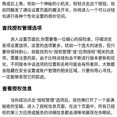
角或右上角，宛如一个神秘的小机关，轻轻点击这个按钮，就
如同触发了通往设置页面的魔法开关，你将进入一个可以对钱
包进行各种个性化设置的奇妙空间。
查找授权管理选项
进入设置页面后,你需要像一位细心的探险家，仔细浏览
各项设置选项，这里的选项繁多，犹如一个庞大的迷宫，但只
要你保持耐心，就能找到与“授权管理”或“应用授权”相关的选
项，需要注意的是，由于比特派钱包会不断进行版本更新和优
化，不同版本中该选项的位置和名称可能会有所差异，大致都
会隐藏在安全设置或账户管理的相关区域，只要你用心寻找，
一定能够发现它的踪迹。
查看授权信息
当你成功点击“授权管理”选项后，就仿佛打开了一个装满
秘密的宝箱，进入了授权信息页面，在这个页面中，所有已授
权的第三方应用或服务的详细信息都会清晰地展现在你眼前，