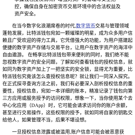
控，确保自身在加密货币交易环境中的合法权益及
资产安全。
在当今数字化浪潮席卷的时代,
数字货币
交易与管理领域
蓬勃发展，比特派钱包宛如一颗璀璨的明星，成为众多用户信
赖且广受欢迎的得力工具，它凭借强大的功能，为用户搭建起
便捷的数字资产存储与交易平台，让用户在数字资产的海洋中
自由遨游。 在畅享比特派钱包带来便利的同时，我们绝不能
忽视数字资产的安全问题，了解如何查看钱包的授权信息，就
如同为数字资产加上了一把坚实的安全锁，显得尤为重要，比
特派钱包究竟该怎么查授权信息呢？就让我们一同深入探究。
在正式探寻查询方法之前，我们有必要深入剖析授权信息的重
要性，授权信息，宛如一本详细的账本，精准记录了钱包向第
三方应用或服务授予的访问权限，想象一下，当你使用某个去
中心化应用（DApp）时，它可能会请求访问你的账户余额，
甚至进行交易操作，这些权限的授予，就如同将自家的钥匙交
给他人，如果管理不当，后果不堪设想。
一旦授权信息泄露或被滥用,账户信息可能会被恶意获