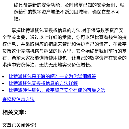
终具备最新的安全功能，及时修复已知的安全漏洞，就
像给你的数字资产城堡不断加固城墙，确保它坚不可
摧。
掌握比特派钱包查授权信息的方法,对于保障数字资产安
全至关重要，通过以上详细的步骤，你可以轻松查看钱包的授
权信息，并采取相应的措施来管理和保护自己的资产，在数字
货币这个充满机遇与挑战的世界里，安全始终是我们前行的基
石，希望大家都能谨慎使用钱包，让自己的数字资产在安全的
港湾中安稳停泊，无忧无虑地实现价值增长。
比特派钱包是干嘛的啊？一文为你详细解答
比特派钱包查授权信息的方法详解
比特派硬件钱包，数字资产安全存储的可靠之选
查授权信息方法
相关文章：
文章已关闭评论！