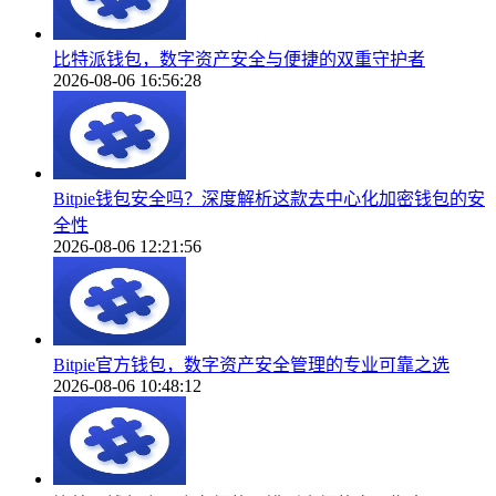
比特派钱包，数字资产安全与便捷的双重守护者
2026-08-06 16:56:28
Bitpie钱包安全吗？深度解析这款去中心化加密钱包的安
全性
2026-08-06 12:21:56
Bitpie官方钱包，数字资产安全管理的专业可靠之选
2026-08-06 10:48:12