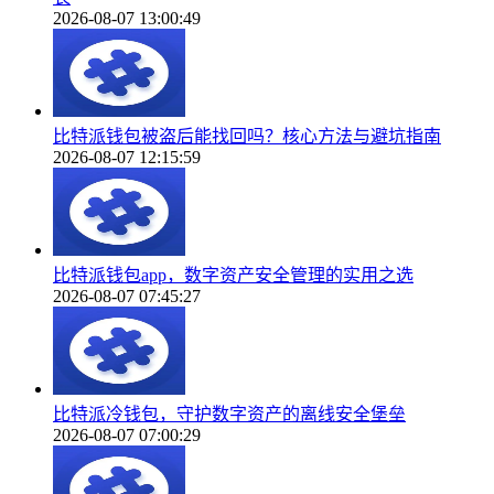
2026-08-07 13:00:49
比特派钱包被盗后能找回吗？核心方法与避坑指南
2026-08-07 12:15:59
比特派钱包app，数字资产安全管理的实用之选
2026-08-07 07:45:27
比特派冷钱包，守护数字资产的离线安全堡垒
2026-08-07 07:00:29