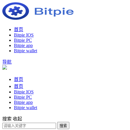
首页
Bitpie IOS
Bitpie PC
Bitpie app
Bitpie wallet
导航
首页
首页
Bitpie IOS
Bitpie PC
Bitpie app
Bitpie wallet
搜索
收起
搜索