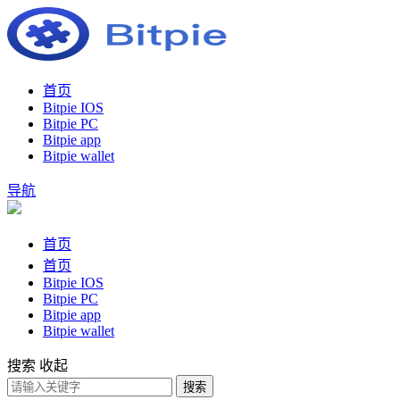
首页
Bitpie IOS
Bitpie PC
Bitpie app
Bitpie wallet
导航
首页
首页
Bitpie IOS
Bitpie PC
Bitpie app
Bitpie wallet
搜索
收起
搜索