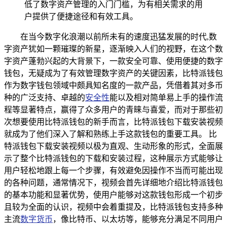
低了数字资产管理的入门门槛，为有相关需求的用
户提供了便捷途径和有效工具。
在当今数字化浪潮以前所未有的速度迅猛发展的时代,数
字资产犹如一颗璀璨的新星，逐渐映入人们的视野，在这个数
字资产蓬勃兴起的大背景下，一款安全可靠、使用便捷的数字
钱包，无疑成为了有效管理数字资产的关键因素，比特派钱包
作为数字钱包领域中颇具知名度的一款产品，凭借着其对多币
种的广泛支持、卓越的
安全性
能以及相对简单易上手的操作流
程等显著特点，赢得了众多用户的青睐与喜爱，而对于那些初
次想要使用比特派钱包的新手而言，比特派钱包下载安装视频
就成为了他们深入了解和熟练上手这款钱包的重要工具。 比
特派钱包下载安装视频以极为直观、生动形象的形式，全面展
示了整个比特派钱包的下载和安装过程，这种展示方式能够让
用户轻松地跟上每一个步骤，有效避免因操作不当而可能出现
的各种问题，通常情况下，视频会首先详细地介绍比特派钱包
的基本功能和显著优势，使用户能够对这款钱包形成一个初步
且较为全面的认识，视频中会着重提及，比特派钱包支持多种
主流
数字货币
，像比特币、以太坊等，能够充分满足不同用户