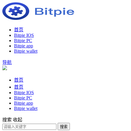
首页
Bitpie IOS
Bitpie PC
Bitpie app
Bitpie wallet
导航
首页
首页
Bitpie IOS
Bitpie PC
Bitpie app
Bitpie wallet
搜索
收起
搜索