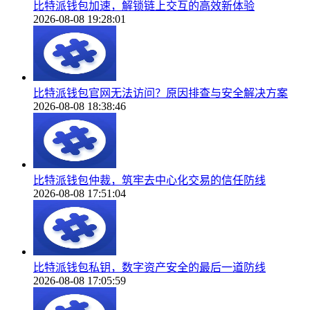
比特派钱包加速，解锁链上交互的高效新体验
2026-08-08 19:28:01
比特派钱包官网无法访问？原因排查与安全解决方案
2026-08-08 18:38:46
比特派钱包仲裁，筑牢去中心化交易的信任防线
2026-08-08 17:51:04
比特派钱包私钥，数字资产安全的最后一道防线
2026-08-08 17:05:59