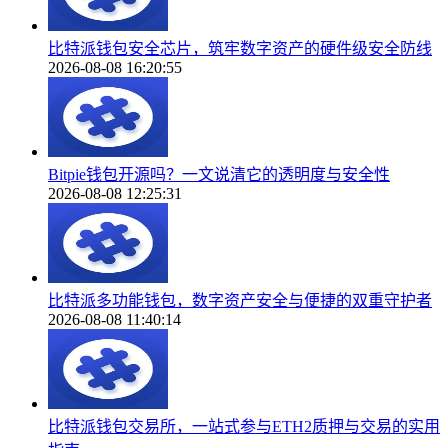
比特派钱包安全芯片，筑牢数字资产的硬件级安全防线
2026-08-08 16:20:55
Bitpie钱包开源吗？一文说清它的透明度与安全性
2026-08-08 12:25:31
比特派多功能钱包，数字资产安全与便捷的双重守护者
2026-08-08 11:40:14
比特派钱包交易所，一站式参与ETH2质押与交易的实用