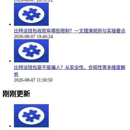
比特派钱包收款有哪些限制？一文理清规则与实操要点
2026-08-07 19:46:24
比特派钱包是不是骗人？从安全性、合规性等多维度解
析
2026-08-07 11:30:50
刚刚更新