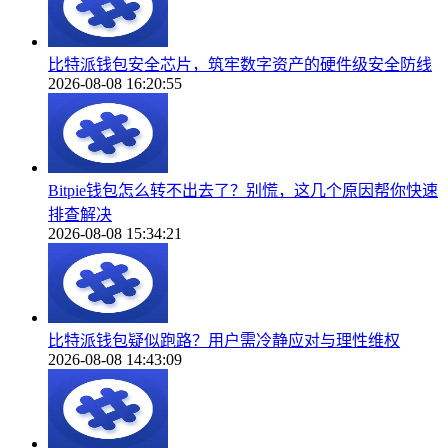
比特派钱包安全芯片，筑牢数字资产的硬件级安全防线
2026-08-08 16:20:55
Bitpie钱包怎么转不出去了？别慌，这几个原因帮你快速
排查解决
2026-08-08 15:34:21
比特派钱包疑似跑路？用户需冷静应对与理性维权
2026-08-08 14:43:09