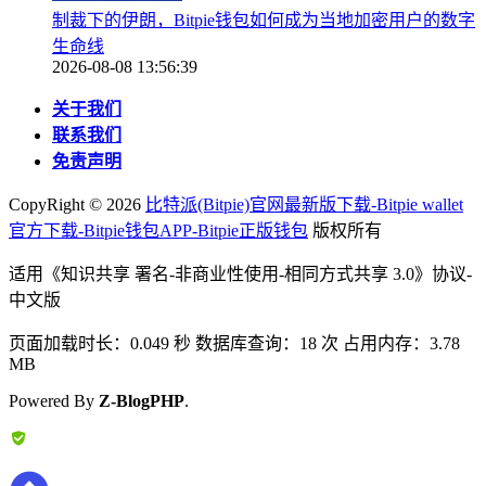
制裁下的伊朗，Bitpie钱包如何成为当地加密用户的数字
生命线
2026-08-08 13:56:39
关于我们
联系我们
免责声明
CopyRight ©
2026
比特派(Bitpie)官网最新版下载-Bitpie wallet
官方下载-Bitpie钱包APP-Bitpie正版钱包
版权所有
适用《知识共享 署名-非商业性使用-相同方式共享 3.0》协议-
中文版
页面加载时长：0.049 秒 数据库查询：18 次 占用内存：3.78
MB
Powered By
Z-BlogPHP
.