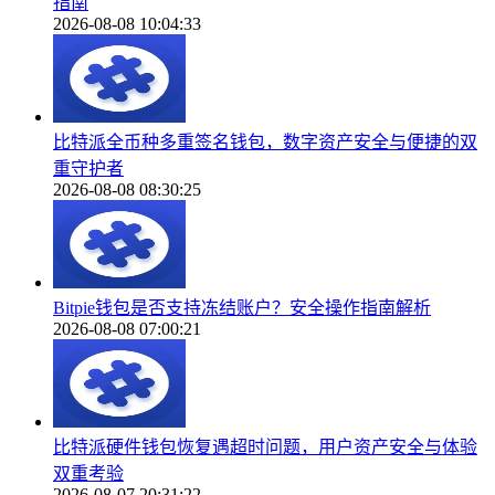
指南
2026-08-08 10:04:33
比特派全币种多重签名钱包，数字资产安全与便捷的双
重守护者
2026-08-08 08:30:25
Bitpie钱包是否支持冻结账户？安全操作指南解析
2026-08-08 07:00:21
比特派硬件钱包恢复遇超时问题，用户资产安全与体验
双重考验
2026-08-07 20:31:22