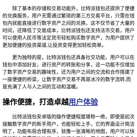
除了基本的存储和交易功能外，比特派钱包还提供了便捷
的兑换服务，用户无需通过繁琐的第三方交易平台，只需在钱
包内就能直接进行数字资产之间的兑换，这不仅节省了大量的
时间，还降低了交易成本，比特派钱包还支持法币交易，用户
可以使用人民币等法定货币轻松购买数字资产，为用户提供了
更加便捷的投资渠道,让投资变得更加轻松简单。
更为独特的是，比特派钱包还具备社交功能，用户可以在
钱包中添加好友，进行资产的转账和分享，这一功能不仅增加
了数字资产交易的趣味性，还为用户之间的交流和合作搭建了
一座便捷的桥梁，让数字资产交易不再是冰冷的数字流转,而
是充满了人与人之间的互动和温暖。
操作便捷，打造卓越
用户体验
比特派钱包安卓版的操作便捷程度堪称一绝，即使是初次
接触数字资产的新手用户，也能轻松上手，它的界面设计简洁
明了，功能布局合理有序，就像一张清晰的地图，用户可以快