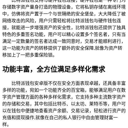
比特派钱包支持与硬件钱包连接，硬件钱包是一种专门为
存储数字资产量身打造的物理设备，它将私钥存储在离线环境
中，仿佛将资产置于一个与世隔绝的安全堡垒，大大降低了被
网络攻击的风险，用户只需轻松将比特派钱包与硬件钱包连
接，就能进一步增强资产的安全性，比特派钱包还提供了独具
特色的多重签名功能，用户可以精心设置多个签名者，只有当
满足一定数量的签名者达成一致同意时，交易才能顺利进行，
这一功能为资产的转移提供了额外的安全保障,就像为资产转
移加上了一把多重保险锁。
功能丰富，全方位满足多样化需求
比特派钱包安卓版不仅在安全方面表现卓越，还具备丰富
多样的功能，宛如一个功能齐全的百宝箱，能够满足用户在数
字资产管理方面的各种多样化需求，它支持多种主流数字资产
的存储和交易，其中包括比特币、以太坊、莱特币等，用户可
以在钱包中便捷地查看资产余额、交易记录，轻松进行资产的
充值和提现操作,就像在自己的私人银行中自由管理财富一
样。