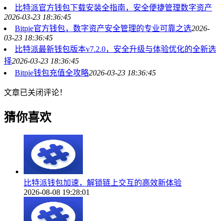
比特派官方钱包下载安装全指南，安全便捷管理数字资产
2026-03-23 18:36:45
Bitpie官方钱包，数字资产安全管理的专业可靠之选
2026-
03-23 18:36:45
比特派最新钱包版本v7.2.0，安全升级与体验优化的全新选
择
2026-03-23 18:36:45
Bitpie钱包充值全攻略
2026-03-23 18:36:45
文章已关闭评论！
猜你喜欢
比特派钱包加速，解锁链上交互的高效新体验
2026-08-08 19:28:01