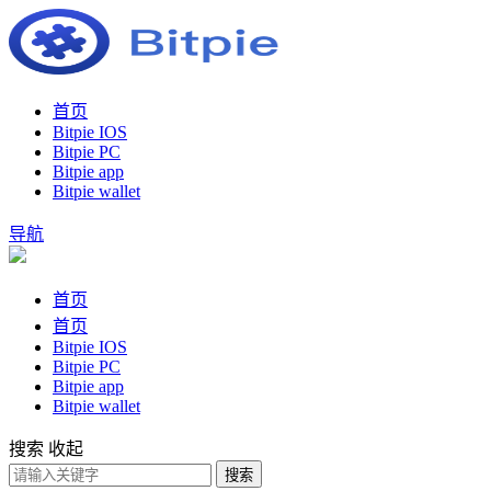
首页
Bitpie IOS
Bitpie PC
Bitpie app
Bitpie wallet
导航
首页
首页
Bitpie IOS
Bitpie PC
Bitpie app
Bitpie wallet
搜索
收起
搜索