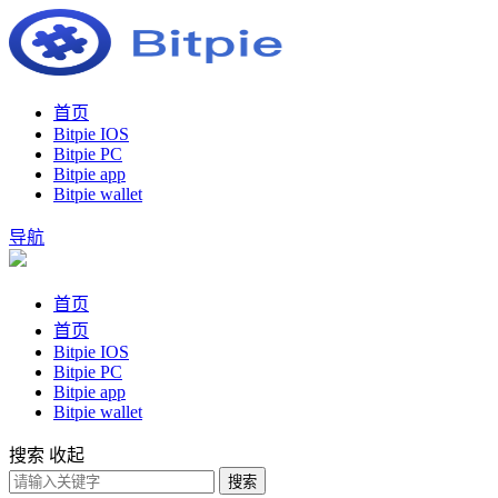
首页
Bitpie IOS
Bitpie PC
Bitpie app
Bitpie wallet
导航
首页
首页
Bitpie IOS
Bitpie PC
Bitpie app
Bitpie wallet
搜索
收起
搜索