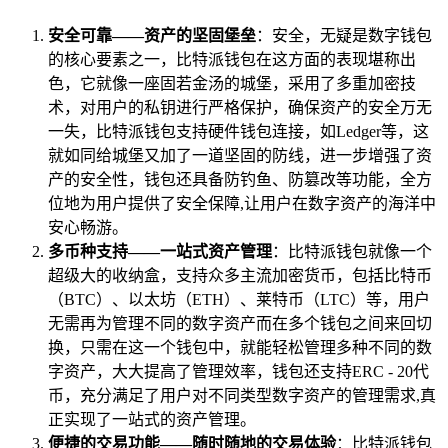
安全可靠——资产的坚固堡垒
：安全，无疑是数字钱包
的核心要素之一，比特派钱包在这方面的表现堪称出
色，它就像一座固若金汤的城堡，采用了多重加密技
术，对用户的私钥进行严格保护，确保资产的安全万无
一失，比特派钱包支持硬件钱包连接，如Ledger等，这
就如同给城堡又加了一道坚固的防线，进一步增强了资
产的安全性，钱包还具备防钓鱼、防篡改等功能，全方
位地为用户提供了安全保障,让用户在数字资产的海洋中
安心畅游。
多币种支持——一站式资产管理
：比特派钱包就像一个
超级大的收纳盒，支持众多主流加密货币，包括比特币
（BTC）、以太坊（ETH）、莱特币（LTC）等，用户
无需再为管理不同的数字资产而在多个钱包之间来回切
换，只需在这一个钱包中，就能轻松管理多种不同的数
字资产，大大提高了管理效率，钱包还支持ERC - 20代
币，充分满足了用户对不同类型数字资产的管理需求,真
正实现了一站式的资产管理。
便捷的交易功能——随时随地的交易体验
：比特派钱包