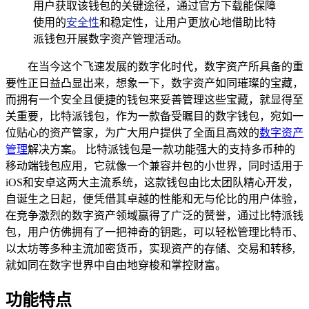
用户获取该钱包的关键途径，通过官方下载能保障
使用的
安全性
和稳定性，让用户更放心地借助比特
派钱包开展数字资产管理活动。
在当今这个飞速发展的数字化时代，数字资产所具备的重
要性正日益凸显出来，想象一下，数字资产如同璀璨的宝藏，
而拥有一个安全且便捷的钱包来妥善管理这些宝藏，就显得至
关重要，比特派钱包，作为一款备受瞩目的数字钱包，宛如一
位贴心的资产管家，为广大用户提供了全面且高效的
数字资产
管理
解决方案。 比特派钱包是一款功能强大的支持多币种的
移动端钱包应用，它就像一个兼容并包的小世界，同时适用于
iOS和安卓这两大主流系统，这款钱包由比太团队精心开发，
自诞生之日起，便凭借其卓越的性能和无与伦比的用户体验，
在竞争激烈的数字资产领域赢得了广泛的赞誉，通过比特派钱
包，用户仿佛拥有了一把神奇的钥匙，可以轻松管理比特币、
以太坊等多种主流加密货币，实现资产的存储、交易和转移,
就如同在数字世界中自由地穿梭和掌控财富。
功能特点