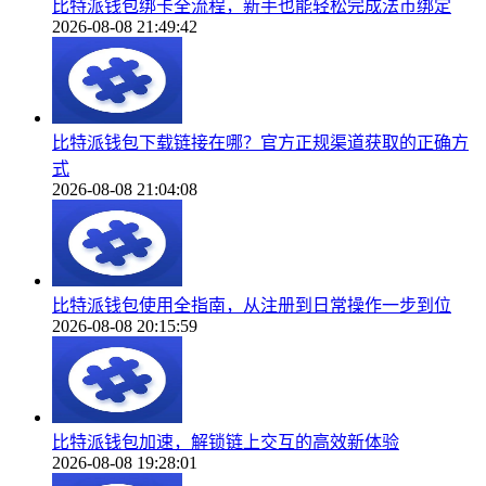
比特派钱包绑卡全流程，新手也能轻松完成法币绑定
2026-08-08 21:49:42
比特派钱包下载链接在哪？官方正规渠道获取的正确方
式
2026-08-08 21:04:08
比特派钱包使用全指南，从注册到日常操作一步到位
2026-08-08 20:15:59
比特派钱包加速，解锁链上交互的高效新体验
2026-08-08 19:28:01