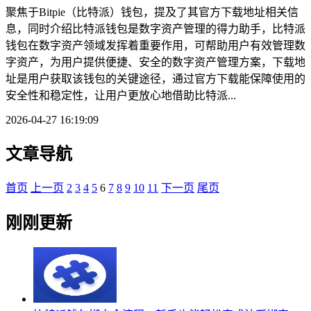
聚焦于Bitpie（比特派）钱包，提及了其官方下载地址相关信
息，同时介绍比特派钱包是数字资产管理的得力助手，比特派
钱包在数字资产领域发挥着重要作用，可帮助用户有效管理数
字资产，为用户提供便捷、安全的数字资产管理方案，下载地
址是用户获取该钱包的关键途径，通过官方下载能保障使用的
安全性和稳定性，让用户更放心地借助比特派...
2026-04-27 16:19:09
文章导航
首页
上一页
2
3
4
5
6
7
8
9
10
11
下一页
尾页
刚刚更新