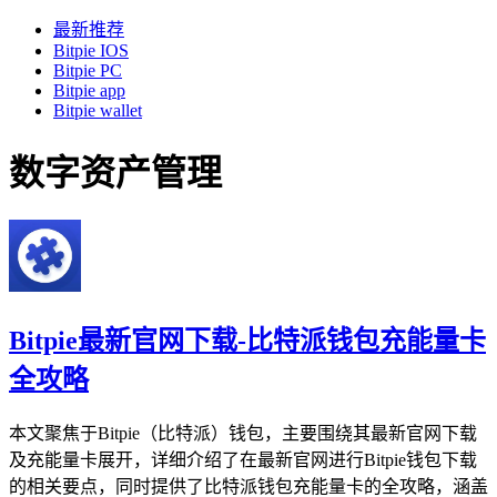
最新推荐
Bitpie IOS
Bitpie PC
Bitpie app
Bitpie wallet
数字资产管理
Bitpie最新官网下载-比特派钱包充能量卡
全攻略
本文聚焦于Bitpie（比特派）钱包，主要围绕其最新官网下载
及充能量卡展开，详细介绍了在最新官网进行Bitpie钱包下载
的相关要点，同时提供了比特派钱包充能量卡的全攻略，涵盖