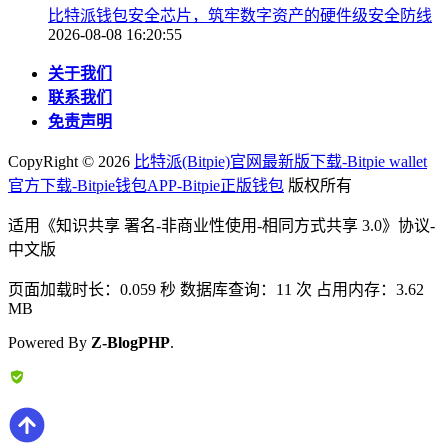
比特派钱包安全芯片，筑牢数字资产的硬件级安全防线
2026-08-08 16:20:55
关于我们
联系我们
免责声明
CopyRight ©
2026
比特派(Bitpie)官网最新版下载-Bitpie wallet
官方下载-Bitpie钱包APP-Bitpie正版钱包
版权所有
适用《知识共享 署名-非商业性使用-相同方式共享 3.0》协议-
中文版
页面加载时长：0.059 秒 数据库查询：11 次 占用内存：3.62
MB
Powered By
Z-BlogPHP
.