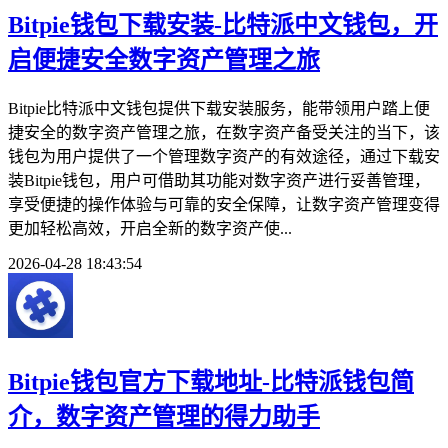
Bitpie钱包下载安装-比特派中文钱包，开
启便捷安全数字资产管理之旅
Bitpie比特派中文钱包提供下载安装服务，能带领用户踏上便
捷安全的数字资产管理之旅，在数字资产备受关注的当下，该
钱包为用户提供了一个管理数字资产的有效途径，通过下载安
装Bitpie钱包，用户可借助其功能对数字资产进行妥善管理，
享受便捷的操作体验与可靠的安全保障，让数字资产管理变得
更加轻松高效，开启全新的数字资产使...
2026-04-28 18:43:54
Bitpie钱包官方下载地址-比特派钱包简
介，数字资产管理的得力助手