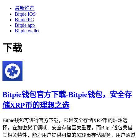
最新推荐
Bitpie IOS
Bitpie PC
Bitpie app
Bitpie wallet
下载
Bitpie钱包官方下载-Bitpie钱包，安全存
储XRP币的理想之选
Bitpie钱包可进行官方下载，它是安全存储XRP币的理想选
择，在加密货币领域，安全存储至关重要，而Bitpie钱包凭借
其相关特性，能为用户提供可靠的XRP币存储服务，用户通过