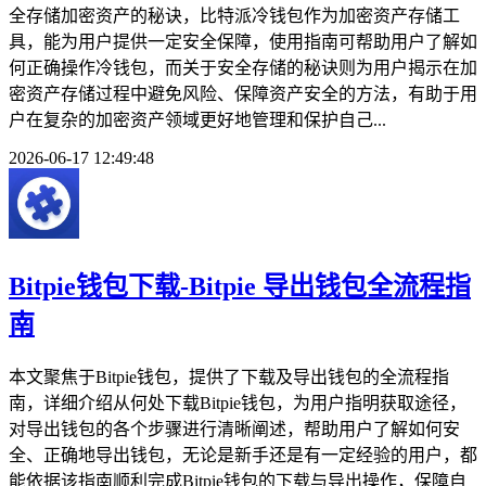
全存储加密资产的秘诀，比特派冷钱包作为加密资产存储工
具，能为用户提供一定安全保障，使用指南可帮助用户了解如
何正确操作冷钱包，而关于安全存储的秘诀则为用户揭示在加
密资产存储过程中避免风险、保障资产安全的方法，有助于用
户在复杂的加密资产领域更好地管理和保护自己...
2026-06-17 12:49:48
Bitpie钱包下载-Bitpie 导出钱包全流程指
南
本文聚焦于Bitpie钱包，提供了下载及导出钱包的全流程指
南，详细介绍从何处下载Bitpie钱包，为用户指明获取途径，
对导出钱包的各个步骤进行清晰阐述，帮助用户了解如何安
全、正确地导出钱包，无论是新手还是有一定经验的用户，都
能依据该指南顺利完成Bitpie钱包的下载与导出操作，保障自