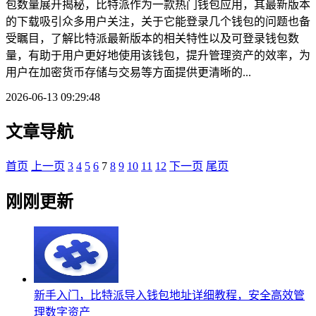
包数量展开揭秘，比特派作为一款热门钱包应用，其最新版本
的下载吸引众多用户关注，关于它能登录几个钱包的问题也备
受瞩目，了解比特派最新版本的相关特性以及可登录钱包数
量，有助于用户更好地使用该钱包，提升管理资产的效率，为
用户在加密货币存储与交易等方面提供更清晰的...
2026-06-13 09:29:48
文章导航
首页
上一页
3
4
5
6
7
8
9
10
11
12
下一页
尾页
刚刚更新
新手入门，比特派导入钱包地址详细教程，安全高效管
理数字资产