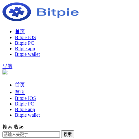
首页
Bitpie IOS
Bitpie PC
Bitpie app
Bitpie wallet
导航
首页
首页
Bitpie IOS
Bitpie PC
Bitpie app
Bitpie wallet
搜索
收起
搜索