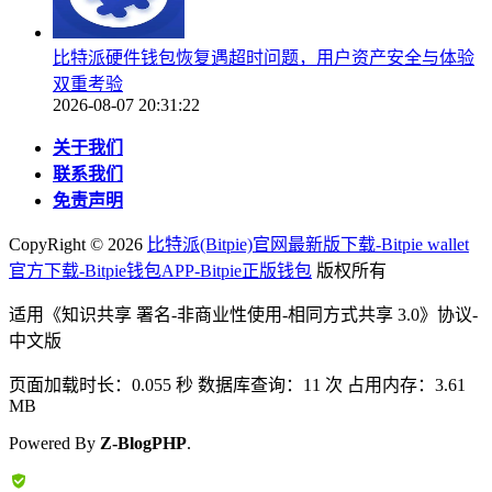
比特派硬件钱包恢复遇超时问题，用户资产安全与体验
双重考验
2026-08-07 20:31:22
关于我们
联系我们
免责声明
CopyRight ©
2026
比特派(Bitpie)官网最新版下载-Bitpie wallet
官方下载-Bitpie钱包APP-Bitpie正版钱包
版权所有
适用《知识共享 署名-非商业性使用-相同方式共享 3.0》协议-
中文版
页面加载时长：0.055 秒 数据库查询：11 次 占用内存：3.61
MB
Powered By
Z-BlogPHP
.