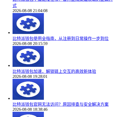
式
2026-08-08 21:04:08
比特派钱包使用全指南，从注册到日常操作一步到位
2026-08-08 20:15:59
比特派钱包加速，解锁链上交互的高效新体验
2026-08-08 19:28:01
比特派钱包官网无法访问？原因排查与安全解决方案
2026-08-08 18:38:46