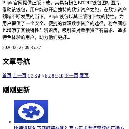
Bitpie官网提供正版下载，其具有粉色BITPIE钱包图标图片，
借助该钱包，用户能够开启独特的数字资产之旅，在数字资产
领域不断发展的当下，Bitpie钱包以其正版可下载的特性，为
用户提供了一个安全、便捷的管理数字资产的途径，粉色图标
也增添了其独特性与辨识度，吸引着对数字资产有需求、追求
特色体验的用户，助力他们更好...
2026-06-27 09:35:37
文章导航
首页
上一页
1
2
3
4
5
6
7
8
9
10
下一页
尾页
刚刚更新
比特派钱包下载链接在哪？官方正规渠道获取的正确方