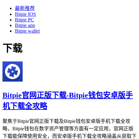
最新推荐
Bitpie IOS
Bitpie PC
Bitpie app
Bitpie wallet
下载
Bitpie官网正版下载-Bitpie钱包安卓版手
机下载全攻略
聚焦于Bitpie官网正版下载及Bitpie钱包安卓版手机下载全攻
略，Bitpie钱包在数字资产管理等方面有一定应用，官网正版
下载能保障使用安全，而安卓版手机下载全攻略涵盖从获取下