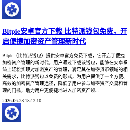
Bitpie安卓官方下载-比特派钱包免费，开
启便捷加密资产管理新时代
Bitpie（比特派钱包）提供安卓官方免费下载，它开启了便捷
加密资产管理的新时代，用户通过下载该钱包，能够在安卓系
统上轻松实现对加密资产的管理，满足其在加密货币领域的相
关需求，比特派钱包以免费的形式，为用户提供了一个方便、
高效的加密资产管理途径，降低了用户参与加密资产交易和管
理的门槛，助力用户更便捷地进入加密资产领...
2026-06-28 18:12:10