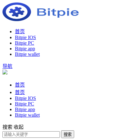
首页
Bitpie IOS
Bitpie PC
Bitpie app
Bitpie wallet
导航
首页
首页
Bitpie IOS
Bitpie PC
Bitpie app
Bitpie wallet
搜索
收起
搜索