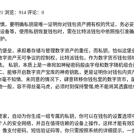
21
浏览：914
评论：0
慎，要明确私钥是唯一证明你对钱包资产拥有权的凭证，务必妥
设备等，使用私钥恢复钱包时，需在比特派钱包中依照指引准确
护。
的堡垒，承担着存储与管理数字资产的重任，而私钥，恰似这堡垒
数字资产无可争议的控制权，比特派钱包，作为数字货币钱包领
法。 私钥，本质上是一串宛如神秘密码般由字母和数字随机组合
二、能够开启数字资产宝库的神奇钥匙，更是证明你对钱包内资产
在你毫不知情、未同意的情况下，肆意转移你钱包里的数字货币，
物一般，容不得丝毫马虎，必须时刻保持警惕,绝不能将其透露给
管家，自动为你生成一组专属的私钥，你可以在钱包的设置选项
个人的安全网络，并且在值得信赖的设备上操作，这样才能有效
，像支付密码、短信验证码等，你只需按照系统的详细提示，一步