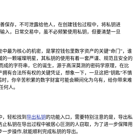
善保存，不可泄露给他人，在创建钱包过程中，将私钥进
输入，日常交易中，虽不必频繁使用私钥，但要清楚一旦
中最为核心的机密，是掌控钱包里数字资产的关键“命门”，谁
域的一颗璀璨明星，其私钥的使用有着一套严谨、规范且安全的
而成的字符串，它的诞生，源于高深莫测的密码学原理，在比
拥有合法所有权的关键凭证，想象一下，一旦这把“钥匙”不慎
届时，你辛苦积累的数字财富可能会瞬间化为乌有，给你带来难
任何人。
中，轻松找到
导出私钥
的功能入口，需要特别注意的是，导出私
防止私钥在导出过程中被居心叵测的人窃取，为了进一步保障用
一步操作,就能顺利完成私钥的导出。