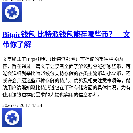
Bitpie钱包-比特派钱包能存哪些币？一文
带你了解
文章聚焦于Bitpie钱包（比特派钱包）可存储的币种相关内
容，旨在通过一篇文章让读者全面了解该钱包能存哪些币，可
能会详细列举比特派钱包支持存储的各类主流币与小众币，还
或许会介绍这些币种存储的特点、优势及相关注意事项等，帮
助用户清晰知晓比特派钱包在币种存储方面的具体情况，为有
使用该钱包存储需求的人提供实用的信息参考。...
2026-05-26 17:47:24