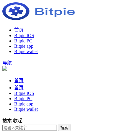
首页
Bitpie IOS
Bitpie PC
Bitpie app
Bitpie wallet
导航
首页
首页
Bitpie IOS
Bitpie PC
Bitpie app
Bitpie wallet
搜索
收起
搜索