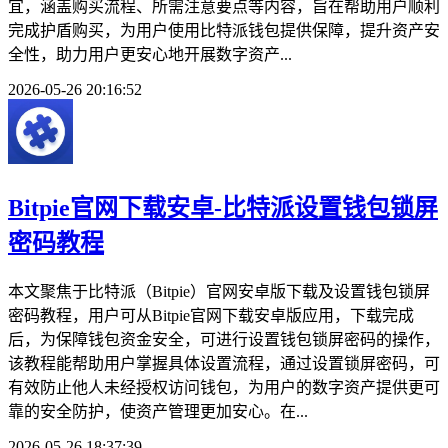
宜，涵盖购买流程、所需注意要点等内容，旨在帮助用户顺利
完成护盾购买，为用户使用比特派钱包提供保障，提升资产安
全性，助力用户更安心地开展数字资产...
2026-05-26 20:16:52
Bitpie官网下载安卓-比特派设置钱包锁屏
密码教程
本文聚焦于比特派（Bitpie）官网安卓版下载及设置钱包锁屏
密码教程，用户可从Bitpie官网下载安卓版应用，下载完成
后，为保障钱包资金安全，可进行设置钱包锁屏密码的操作，
该教程能帮助用户掌握具体设置流程，通过设置锁屏密码，可
有效防止他人未经授权访问钱包，为用户的数字资产提供更可
靠的安全防护，使资产管理更加安心。在...
2026-05-26 18:37:39