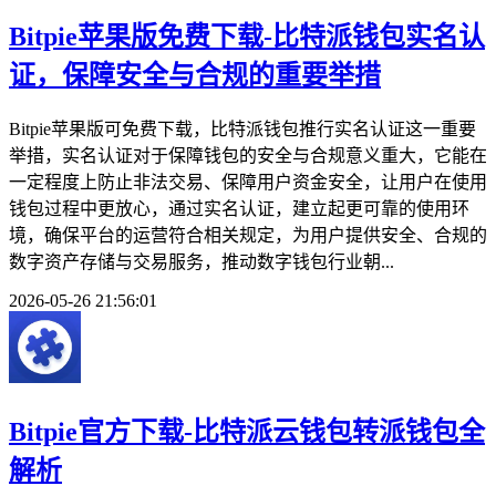
Bitpie苹果版免费下载-比特派钱包实名认
证，保障安全与合规的重要举措
Bitpie苹果版可免费下载，比特派钱包推行实名认证这一重要
举措，实名认证对于保障钱包的安全与合规意义重大，它能在
一定程度上防止非法交易、保障用户资金安全，让用户在使用
钱包过程中更放心，通过实名认证，建立起更可靠的使用环
境，确保平台的运营符合相关规定，为用户提供安全、合规的
数字资产存储与交易服务，推动数字钱包行业朝...
2026-05-26 21:56:01
Bitpie官方下载-比特派云钱包转派钱包全
解析