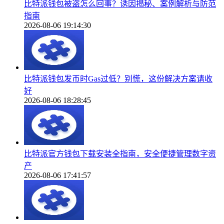
比特派钱包被盗怎么回事？诱因揭秘、案例解析与防范
指南
2026-08-06 19:14:30
比特派钱包发币时Gas过低？别慌，这份解决方案请收
好
2026-08-06 18:28:45
比特派官方钱包下载安装全指南，安全便捷管理数字资
产
2026-08-06 17:41:57