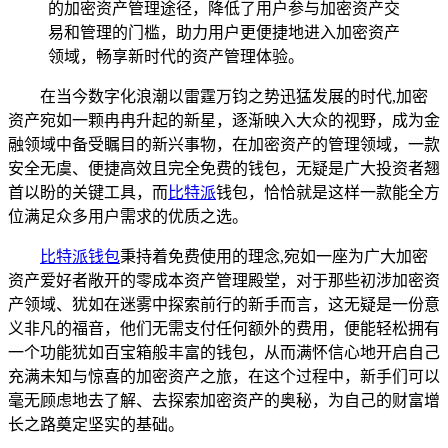
的加密资产管理途径，降低了用户参与加密资产交
易和管理的门槛，助力用户更便捷地进入加密资产
领域，畅享新时代的资产管理体验。
在当今数字化浪潮以雷霆万钧之势迅猛发展的时代,加密
资产宛如一颗冉冉升起的新星，逐渐映入大众的视野，成为金
融领域中备受瞩目的新兴事物，在加密资产的管理领域，一款
安全无虞、便捷高效且完全免费的钱包，无疑是广大投资者翘
首以盼的关键工具，而
比特派
钱包，恰恰就是这样一款能全方
位满足众多用户需求的优质之选。
比特派钱包
秉持着免费使用的理念,宛如一座为广大加密
资产爱好者敞开的零成本资产管理殿堂，对于那些初涉加密资
产领域、犹如在迷雾中探索前行的新手而言，这无疑是一份意
义非凡的福音，他们无需支付任何额外的费用，便能轻松拥有
一个功能犹如百宝箱般丰富的钱包，从而满怀信心地开启自己
充满未知与惊喜的加密资产之旅，在这个过程中，新手们可以
毫无顾虑地去了解、去探索加密资产的奥秘，为自己的财富增
长之路奠定坚实的基础。