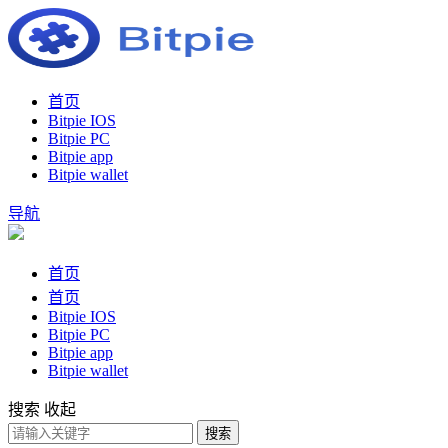
首页
Bitpie IOS
Bitpie PC
Bitpie app
Bitpie wallet
导航
首页
首页
Bitpie IOS
Bitpie PC
Bitpie app
Bitpie wallet
搜索
收起
搜索