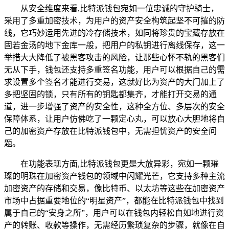
从安全维度来看,比特派钱包宛如一位忠诚的守护骑士，
采用了多重加密技术，为用户的资产安全构筑起坚不可摧的防
线，它巧妙运用先进的冷存储技术，如同将珍贵的宝藏存放在
固若金汤的地下金库一般，把用户的私钥进行离线保存，这一
举措大大降低了被黑客攻击的风险，让那些心怀不轨的黑客们
无从下手，钱包还支持多重签名功能，用户可以根据自己的需
求设置多个签名才能进行交易，这就好比为资产的大门加上了
多把坚固的锁，只有所有的钥匙都集齐，才能打开交易的通
道，进一步增强了资产的安全性，这种全方位、多层次的安全
保障体系，让用户仿佛吃了一颗定心丸，可以放心大胆地将自
己的加密资产存放在比特派钱包中，无需担忧资产的安全问
题。
在功能表现方面,比特派钱包更是大放异彩，宛如一颗璀
璨的明珠在加密资产钱包的领域中闪耀光芒，它支持多种主流
加密资产的存储和交易，像比特币、以太坊等这些在加密资产
市场中占据重要地位的“明星资产”，都能在比特派钱包中找到
属于自己的“安身之所”，用户可以在钱包内轻松自如地进行资
产的转账、收款等操作，无需经历繁琐复杂的步骤，就像在自