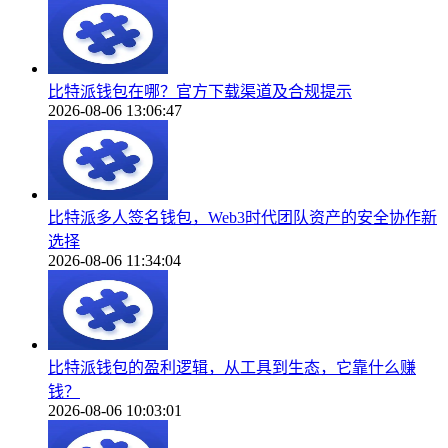
比特派钱包在哪？官方下载渠道及合规提示
2026-08-06 13:06:47
比特派多人签名钱包，Web3时代团队资产的安全协作新
选择
2026-08-06 11:34:04
比特派钱包的盈利逻辑，从工具到生态，它靠什么赚
钱？
2026-08-06 10:03:01