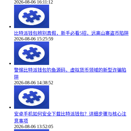
2026-08-06 16:11:12
比特派钱包辨别真假，新手必看5招，远离山寨盗币陷阱
2026-08-06 15:25:59
警惕比特派钱包钓鱼源码，虚拟货币领域的新型诈骗陷
阱
2026-08-06 14:38:52
安卓手机如何安全下载比特派钱包？详细步骤与核心注
意事项
2026-08-06 13:52:05