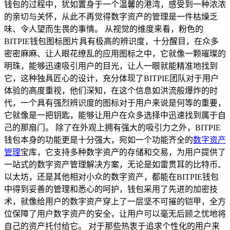
钱包的过程中，犹如置身于一个温馨的港湾，感受到一种浓浓
的亲切与关怀，从此不再觉得数字资产的管理是一件枯燥乏
味、令人望而生畏的事情。 从视觉的维度来看，粉色的
BITPIE钱包图标图片具有极高的辨识度，十分醒目，在众多
密密麻麻、让人眼花缭乱的应用图标之中，它就像一颗璀璨的
明珠，能够迅速吸引用户的目光，让人一眼就能精准地找到
它，这种独具匠心的设计，充分体现了BITPIE团队对于用户
体验的高度重视，他们深知，在这个信息如洪流般爆炸的时
代，一个具有强烈辨识度的图标对于用户来说是何等的重要，
它就像是一把钥匙，能够让用户在众多选择中迅速找到属于自
己的那扇门。 除了在外观上拥有强大的吸引力之外，BITPIE
钱包本身的功能更是十分强大，宛如一个功能齐全的
数字资产
管理
宝库，它支持多种数字资产的存储和交易，为用户提供了
一站式的数字资产管理解决方案，无论是如雷贯耳的比特币、
以太坊，还是其他相对小众的数字资产，都能在BITPIE钱包
中得到妥善的管理和悉心的呵护，钱包采用了先进的加密技
术，就像给用户的数字资产穿上了一层坚不可摧的铠甲，全方
位保障了用户数字资产的安全，让用户可以毫无后顾之忧地将
自己的资产托付给它。 对于那些热衷于追求个性化的用户来