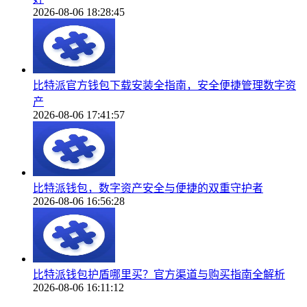
2026-08-06 18:28:45
比特派官方钱包下载安装全指南，安全便捷管理数字资
产
2026-08-06 17:41:57
比特派钱包，数字资产安全与便捷的双重守护者
2026-08-06 16:56:28
比特派钱包护盾哪里买？官方渠道与购买指南全解析
2026-08-06 16:11:12