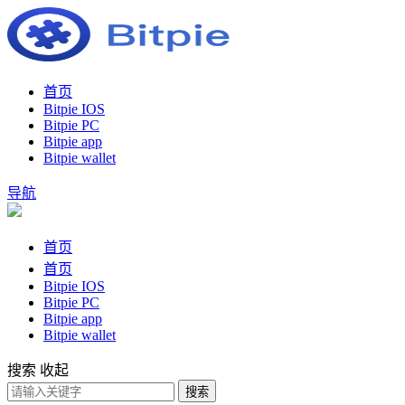
首页
Bitpie IOS
Bitpie PC
Bitpie app
Bitpie wallet
导航
首页
首页
Bitpie IOS
Bitpie PC
Bitpie app
Bitpie wallet
搜索
收起
搜索