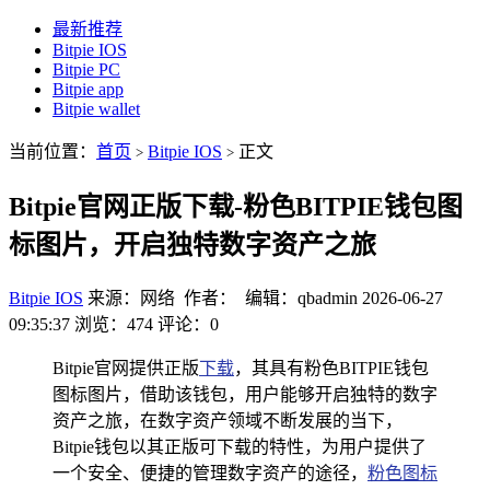
最新推荐
Bitpie IOS
Bitpie PC
Bitpie app
Bitpie wallet
当前位置：
首页
Bitpie IOS
正文
>
>
Bitpie官网正版下载-粉色BITPIE钱包图
标图片，开启独特数字资产之旅
Bitpie IOS
来源：网络 作者： 编辑：qbadmin
2026-06-27
09:35:37
浏览：474
评论：0
Bitpie官网提供正版
下载
，其具有粉色BITPIE钱包
图标图片，借助该钱包，用户能够开启独特的数字
资产之旅，在数字资产领域不断发展的当下，
Bitpie钱包以其正版可下载的特性，为用户提供了
一个安全、便捷的管理数字资产的途径，
粉色图标