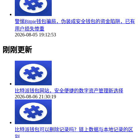
警惕Bitpie钱包骗局，伪装成安全钱包的资金陷阱，已有
用户损失惨重
2026-08-05 19:12:53
刚刚更新
比特派钱包网站，安全便捷的数字资产管理新选择
2026-08-06 21:30:19
比特派钱包可以删除记录吗？链上数据与本地记录的区
别