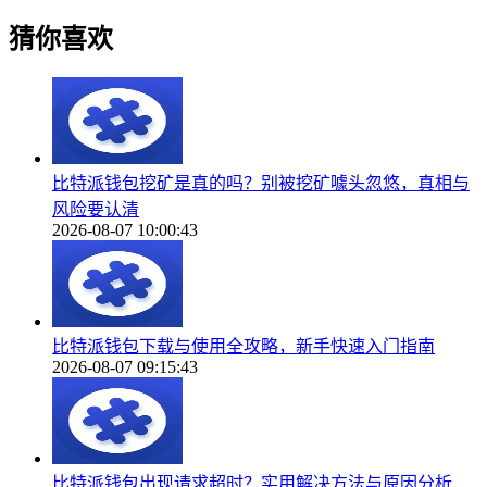
猜你喜欢
比特派钱包挖矿是真的吗？别被挖矿噱头忽悠，真相与
风险要认清
2026-08-07 10:00:43
比特派钱包下载与使用全攻略，新手快速入门指南
2026-08-07 09:15:43
比特派钱包出现请求超时？实用解决方法与原因分析