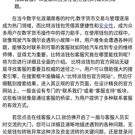
题。
在当今数字化浪潮席卷的时代,数字货币交易与管理逐渐
成为热门领域，而比特派钱包凭借其便捷性和
安全性
，成为众
多用户在数字货币操作中的得力助手，在使用钱包的过程中，
就像驾驶汽车偶尔会遇到小故障一样，用户难免会遭遇各种问
题，能够及时联系到可靠的客服就如同给汽车找到专业的维修
师傅，显得尤为重要，比特派钱包客服究竟在哪里能找到呢？
将为您进行详细且全面的介绍。 比特派钱包的官方网站无疑
是寻找客服的重要且权威的途径之一，用户可以借助强大的搜
索引擎，在搜索框中准确输入“比特派钱包官方网站”，然后仔
细甄别搜索结果，进入其正规的官方页面，在设计精良的官方
网站上，一般会设有专门的“联系我们”或者“客服支持”板块，
这些板块就像是通往客服的桥梁，为用户提供了多种联系客服
的有效方式。
若您点击在线客服入口,就仿佛开启了一扇与客服人员实
时交流的大门，您可以详细且清晰地描述遇到的各种问题，无
论是钱包转账异常这种涉及资金流转的关键问题，还是登录问