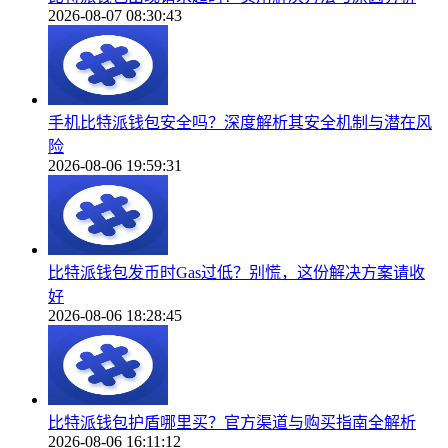
2026-08-07 08:30:43
手机比特派钱包安全吗？深度解析其安全机制与潜在风
险
2026-08-06 19:59:31
比特派钱包发币时Gas过低？别慌，这份解决方案请收
好
2026-08-06 18:28:45
比特派钱包护盾哪里买？官方渠道与购买指南全解析
2026-08-06 16:11:12