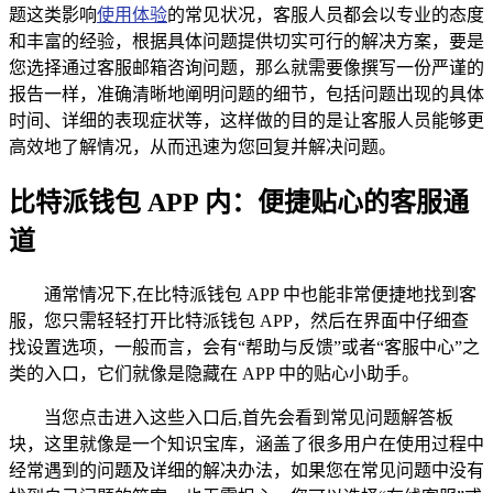
题这类影响
使用体验
的常见状况，客服人员都会以专业的态度
和丰富的经验，根据具体问题提供切实可行的解决方案，要是
您选择通过客服邮箱咨询问题，那么就需要像撰写一份严谨的
报告一样，准确清晰地阐明问题的细节，包括问题出现的具体
时间、详细的表现症状等，这样做的目的是让客服人员能够更
高效地了解情况，从而迅速为您回复并解决问题。
比特派钱包 APP 内：便捷贴心的客服通
道
通常情况下,在比特派钱包 APP 中也能非常便捷地找到客
服，您只需轻轻打开比特派钱包 APP，然后在界面中仔细查
找设置选项，一般而言，会有“帮助与反馈”或者“客服中心”之
类的入口，它们就像是隐藏在 APP 中的贴心小助手。
当您点击进入这些入口后,首先会看到常见问题解答板
块，这里就像是一个知识宝库，涵盖了很多用户在使用过程中
经常遇到的问题及详细的解决办法，如果您在常见问题中没有