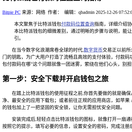
Bitpie PC
来源：网络 作者： 编辑：qbadmin
2025-12-26 07:52:
本文聚焦于比特派钱包
付款码位置查询
指南，详细介绍协
本比特派钱包的细微差别，通过明晰的步骤与说明，能让
引。
在当今数字化浪潮席卷全球的时代,
数字货币
交易正以前所
门的钥匙，为广大用户打造了流畅且高效的支付体验，付款码
包付款码在哪”这个问题就像一团迷雾，萦绕在他们心头，别
第一步：安全下载并开启钱包之旅
在踏上比特派钱包的使用征程之前,你首先要做的就是确
净、最安全的应用下载包；或者前往正规的应用商店，如苹果 A
的钱包加上了一把坚固的安全锁，让你无需担忧安全问题。
安装完成后,轻轻点击比特派钱包的图标，就像打开一扇
按照它的提示，填写必要的信息，设置安全的密码，完成注册