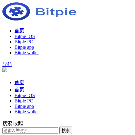
首页
Bitpie IOS
Bitpie PC
Bitpie app
Bitpie wallet
导航
首页
首页
Bitpie IOS
Bitpie PC
Bitpie app
Bitpie wallet
搜索
收起
搜索