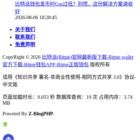
比特派钱包发币时Gas过低？别慌，这份解决方案请收
好
2026-08-06 18:28:45
关于我们
联系我们
免责声明
CopyRight ©
2026
比特派(Bitpie)官网最新版下载-Bitpie wallet
官方下载-Bitpie钱包APP-Bitpie正版钱包
版权所有
适用《知识共享 署名-非商业性使用-相同方式共享 3.0》协议-
中文版
页面加载时长：0.053 秒 数据库查询：19 次 占用内存：3.74
MB
Powered By
Z-BlogPHP
.