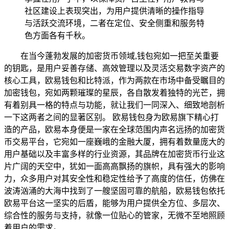
社区建设上表现突出，为用户提供清晰的操作指导
与活跃交流环境，二者在定位、安全侧重和服务特
色方面各有千秋。
在当今蓬勃发展的加密货币领域,钱包宛如一把至关重要
的钥匙，是用户妥善存储、高效管理以及灵活交易数字资产的
核心工具，欧易钱包和比特派，作为两款在市场中备受瞩目的
加密钱包，宛如两颗璀璨的星辰，各自散发着独特的光芒，拥
有着别具一格的特点与功能，就让我们一同深入、细致地剖析
一下这两者之间的显著区别。 欧易钱包身为欧易旗下精心打
造的产品，欧易本身便是一家在全球范围内声名远扬的加密货
币交易平台，它宛如一座巍峨的金融大厦，拥有着数量庞大的
用户基础以及丰富多样的行业资源，其品牌在加密货币行业这
片广阔的天空中，犹如一面高高飘扬的旗帜，具有强大的影响
力，众多用户对其安全性和稳定性给予了高度的信任，仿佛在
波涛汹涌的大海中找到了一艘坚固可靠的航船，欧易钱包依托
欧易平台这一坚实的后盾，能够为用户提供全方位、多层次、
综合性的服务与支持，就像一位贴心的管家，无微不至地照顾
着用户的需求。