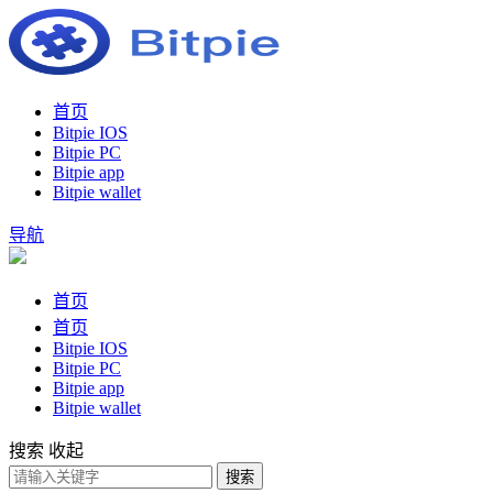
首页
Bitpie IOS
Bitpie PC
Bitpie app
Bitpie wallet
导航
首页
首页
Bitpie IOS
Bitpie PC
Bitpie app
Bitpie wallet
搜索
收起
搜索