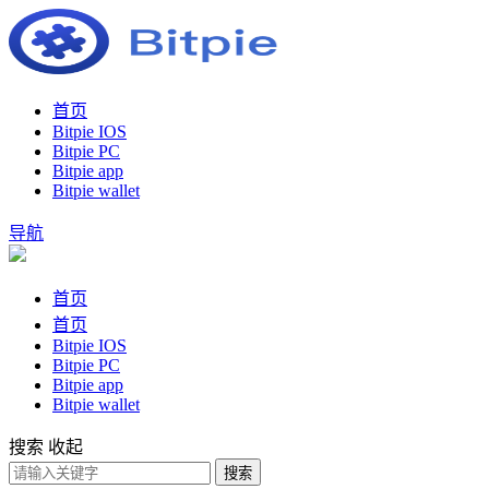
首页
Bitpie IOS
Bitpie PC
Bitpie app
Bitpie wallet
导航
首页
首页
Bitpie IOS
Bitpie PC
Bitpie app
Bitpie wallet
搜索
收起
搜索